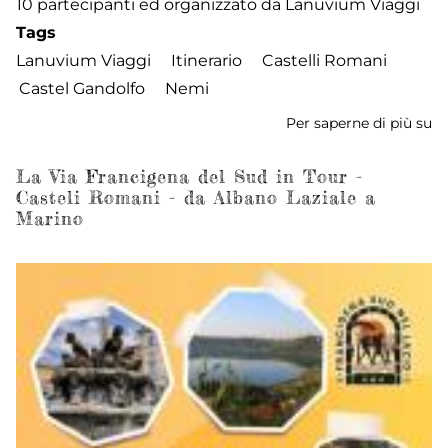
10 partecipanti ed organizzato da Lanuvium Viaggi
Tags
Lanuvium Viaggi
Itinerario
Castelli Romani
Castel Gandolfo
Nemi
Per saperne di più su
La
Vi
Fr
La Via Francigena del Sud in Tour -
Casteli Romani - da Albano Laziale a
de
Marino
S
in
To
-
Ca
R
-
d
Ca