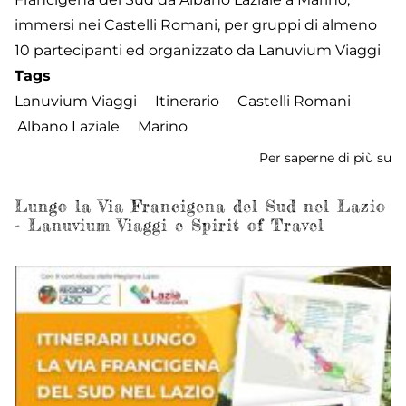
immersi nei Castelli Romani, per gruppi di almeno
10 partecipanti ed organizzato da Lanuvium Viaggi
Tags
Lanuvium Viaggi
Itinerario
Castelli Romani
Albano Laziale
Marino
Per saperne di più su
La
Vi
Fr
Lungo la Via Francigena del Sud nel Lazio
- Lanuvium Viaggi e Spirit of Travel
de
S
in
To
-
Ca
R
-