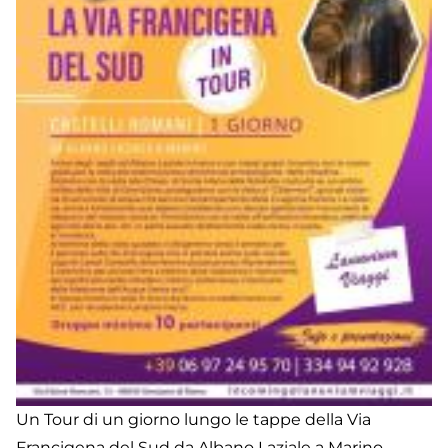
Ga
a
N
Un Tour di un giorno lungo le tappe della Via
Francigena del Sud da Albano Laziale a Marino,