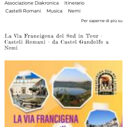
Associazione Diakronica
Itinerario
Castelli Romani
Musica
Nemi
Per saperne di più su
I
Ca
de
La Via Francigena del Sud in Tour -
Casteli Romani - da Castel Gandolfo a
Pe
Nemi
-
Tr
di
N
-
D
23
Ap