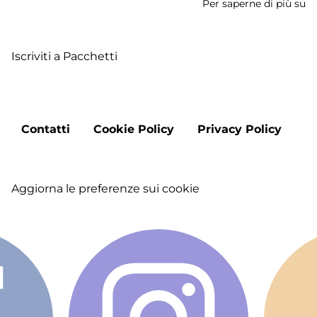
Per saperne di più su
L
la
Vi
Iscriviti a Pacchetti
Fr
de
S
ne
Footer
La
Contatti
Cookie Policy
Privacy Policy
menu
-
L
Vi
Aggiorna le preferenze sui cookie
e
Sp
of
Tr