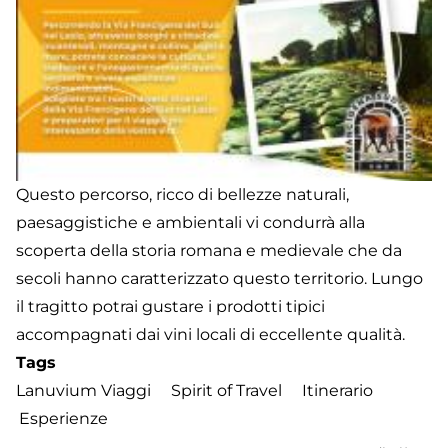
d
A
La
a
M
Questo percorso, ricco di bellezze naturali,
paesaggistiche e ambientali vi condurrà alla
scoperta della storia romana e medievale che da
secoli hanno caratterizzato questo territorio. Lungo
il tragitto potrai gustare i prodotti tipici
accompagnati dai vini locali di eccellente qualità.
Tags
Lanuvium Viaggi
Spirit of Travel
Itinerario
Esperienze