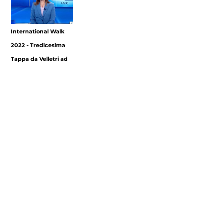
International Walk
2022 - Tredicesima
Tappa da Velletri ad
Albano Laziale
Footer
Contatti
Cookie Policy
Privacy Policy
menu
Aggiorna le preferenze sui cookie