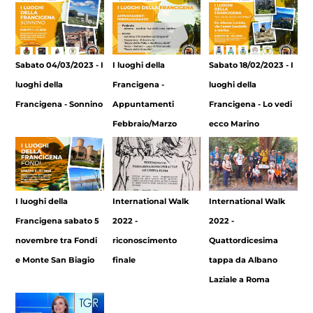
Sabato 04/03/2023 - I
I luoghi della
Sabato 18/02/2023 - I
luoghi della
Francigena -
luoghi della
Francigena - Sonnino
Appuntamenti
Francigena - Lo vedi
Febbraio/Marzo
ecco Marino
I luoghi della
International Walk
International Walk
Francigena sabato 5
2022 -
2022 -
novembre tra Fondi
riconoscimento
Quattordicesima
e Monte San Biagio
finale
tappa da Albano
Laziale a Roma