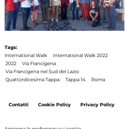
Tags
International Walk
International Walk 2022
2022
Via Francigena
Via Francigena nel Sud del Lazio
Quattordicesima Tappa
Tappa 14
Roma
Footer
Contatti
Cookie Policy
Privacy Policy
menu
Aggiorna le preferenze sui cookie