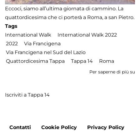
Eccoci, siamo all’ultima giornata di cammino. La
quattordicesima che ci porterà a Roma, a san Pietro.
Tags
International Walk
International Walk 2022
2022
Via Francigena
Via Francigena nel Sud del Lazio
Quattordicesima Tappa
Tappa 14
Roma
Per saperne di più su
In
W
2
Iscriviti a Tappa 14
-
Qu
ta
d
Footer
A
Contatti
Cookie Policy
Privacy Policy
menu
La