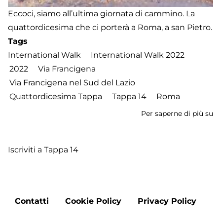
Eccoci, siamo all’ultima giornata di cammino. La
quattordicesima che ci porterà a Roma, a san Pietro.
Tags
International Walk
International Walk 2022
2022
Via Francigena
Via Francigena nel Sud del Lazio
Quattordicesima Tappa
Tappa 14
Roma
Per saperne di più su
In
W
2
Iscriviti a Tappa 14
-
Qu
ta
d
Footer
A
Contatti
Cookie Policy
Privacy Policy
menu
La