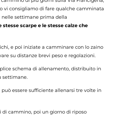
n cammino di più giorni sulla Via Francigena,
io vi consigliamo di fare qualche camminata
 nelle settimane prima della
e stesse scarpe e le stesse calze che
richi, e poi iniziate a camminare con lo zaino
are su distanze brevi peso e regolazioni.
lice schema di allenamento, distribuito in
ù settimane.
a
può essere sufficiente allenarsi tre volte in
i di cammino, poi un giorno di riposo