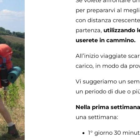
Se volete affrontare u
per prepararvi al megl
con distanza crescente
partenza,
utilizzando l
userete in cammino.
All’inizio viaggiate sca
carico, in modo da prov
Vi suggeriamo un semp
un periodo di due o pi
Nella prima settiman
una settimana:
1° giorno 30 minut