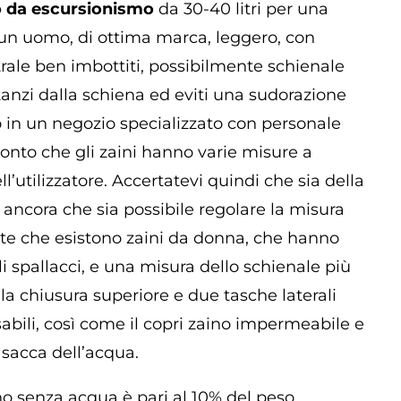
o da escursionismo
da 30-40 litri per una
r un uomo, di ottima marca, leggero, con
trale ben imbottiti, possibilmente schienale
stanzi dalla schiena ed eviti una sudorazione
o in un negozio specializzato con personale
nto che gli zaini hanno varie misure a
l’utilizzatore. Accertatevi quindi che sia della
ancora che sia possibile regolare la misura
ate che esistono zaini da donna, che hanno
 spallacci, e una misura dello schienale più
la chiusura superiore e due tasche laterali
abili, così come il copri zaino impermeabile e
a sacca dell’acqua.
ino senza acqua è pari al 10% del peso