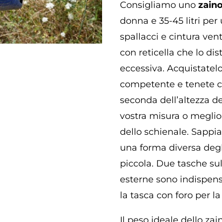
Consigliamo uno
zain
donna e 35-45 litri pe
spallacci e cintura ven
con reticella che lo di
eccessiva. Acquistatel
competente e tenete co
seconda dell’altezza del
vostra misura o meglio 
dello schienale. Sappi
una forma diversa degli
piccola. Due tasche sul
esterne sono indispens
la tasca con foro per l
Il peso ideale dello za