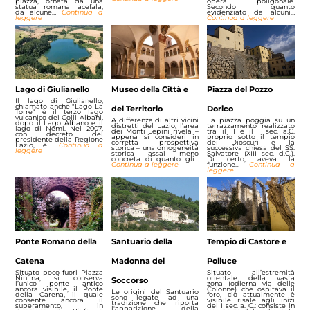
piazza, ornata da una
opera poligonale.
statua romana acefala,
Secondo quanto
da alcune…
Continua a
evidenziato da alcuni…
leggere
Continua a leggere
Lago di Giulianello
Museo della Città e
Piazza del Pozzo
Il lago di Giulianello,
chiamato anche "Lago La
del Territorio
Dorico
Torre" è il terzo lago
vulcanico dei Colli Albani,
A differenza di altri vicini
La piazza poggia su un
dopo il Lago Albano e il
distretti del Lazio, l’area
terrazzamento realizzato
lago di Nemi. Nel 2007,
dei Monti Lepini rivela –
tra il II e il I sec. a.C.
con decreto del
appena si consideri in
proprio sotto il tempio
presidente della Regione
corretta prospettiva
dei Dioscuri e la
Lazio, è…
Continua a
storica – una omogeneità
successiva chiesa del SS.
leggere
storica assai meno
Salvatore (XIII sec. d.C.).
concreta di quanto gli…
Di certo, aveva la
Continua a leggere
funzione…
Continua a
leggere
Ponte Romano della
Santuario della
Tempio di Castore e
Catena
Madonna del
Polluce
Situato poco fuori Piazza
Situato all’estremità
Ninfina, si conserva
orientale della vasta
Soccorso
l’unico ponte antico
zona (odierna via delle
ancora visibile, il Ponte
Colonne) che ospitava il
Le origini del Santuario
della Carena, il quale
foro, ciò attualmente è
sono legate ad una
consente ancora il
visibile risale agli inizi
tradizione che riporta
superamento, in
del I sec. a. C.: consiste in
l'apparizione della