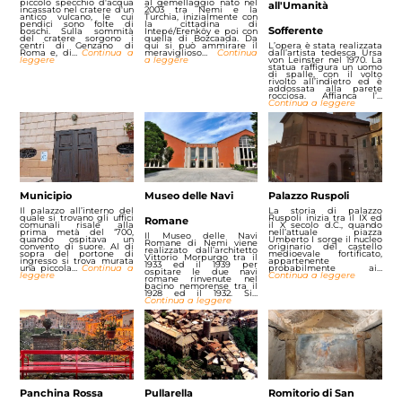
piccolo specchio d'acqua
al gemellaggio nato nel
all'Umanità
incassato nel cratere d'un
2003 tra Nemi e la
antico vulcano, le cui
Turchia, inizialmente con
pendici sono folte di
la cittadina di
Sofferente
boschi. Sulla sommità
Intepé/Erenköy e poi con
del cratere sorgono i
quella di Bozcaada. Da
centri di Genzano di
qui si può ammirare il
L’opera è stata realizzata
Roma e, di…
Continua a
meraviglioso…
Continua
dall’artista tedesca Ursa
leggere
a leggere
von Leinster nel 1970. La
statua raffigura un uomo
di spalle, con il volto
rivolto all’indietro ed è
addossata alla parete
rocciosa. Affianca l’…
Continua a leggere
Municipio
Museo delle Navi
Palazzo Ruspoli
Il palazzo all’interno del
La storia di palazzo
quale si trovano gli uffici
Ruspoli inizia tra il IX ed
Romane
comunali risale alla
il X secolo d.C., quando
prima metà del ‘700,
nell’attuale piazza
Il Museo delle Navi
quando ospitava un
Umberto I sorge il nucleo
Romane di Nemi viene
convento di suore. Al di
originario del castello
realizzato dall’architetto
sopra del portone di
medioevale fortificato,
Vittorio Morpurgo tra il
ingresso si trova murata
appartenente
1933 ed il 1939 per
una piccola…
Continua a
probabilmente ai…
ospitare le due navi
leggere
Continua a leggere
romane rinvenute nel
bacino nemorense tra il
1928 ed il 1932. Si…
Continua a leggere
Panchina Rossa
Pullarella
Romitorio di San