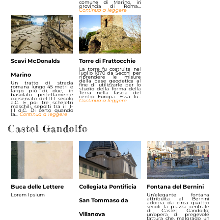
comune di Marino, in
provincia di Roma…
Continua a leggere
Scavi McDonalds
Torre di Frattocchie
La torre fu costruita nel
luglio 1870 da Secchi per
Marino
riprendere le misure
della base geodetica al
Un tratto di strada
fine di utilizzarle per lo
romana lungo 45 metri e
studio della forma della
largo più di due, in
Terra nella fascia del
basolato perfettamente
centro Europa. Essa fu…
conservato del II-I secolo
Continua a leggere
a.C. E poi tre scheletri
maschili, sepolti tra il II-
III d.C. Di certo quando
la…
Continua a leggere
Castel Gandolfo
Buca delle Lettere
Collegiata Pontificia
Fontana del Bernini
Lorem Ipsium
Un’elegante fontana
attribuita al Bernini
San Tommaso da
adorna da circa quattro
secoli la piazza centrale
di Castel Gandolfo;
Villanova
un’opera di pregevole
fattura che, malgrado un