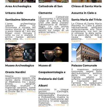
Area Archeologica
Cattedrale di San
Chiesa di Santa Maria
Urbana delle
Clemente
Assunta in Cielo o
La Cattedrale
rappresenta il principale
Santissime Stimmate
Santa Maria del Trivio
luogo di culto sia della
città che della Diocesi
L’area archeologica
La Chiesa di Santa Maria
Suburbicaria di Velletri-
urbana delle SS.
Assunta in Cielo è stata
Segni. La sua prima
Stimmate è situata nel
naturalmente edificata
edificazione risale al IV
centro storico di Velletri,
anteriormente alla Torre
secolo, sul luogo di un
a poco meno di 1 km dai
campanaria, ma non ne
antico tempio…
Continua
Musei civici. Occupa il
si conosce la data certa.
a leggere
colle su cui si stanziò il
Si sa però che nel 1622, a
primo nucleo abitato
causa delle sue
della città, in…
Continua
pessime…
Continua a
a leggere
leggere
Museo Archeologico
Museo di
Palazzo Comunale
Il maestoso palazzo
comunale, segno forte
Oreste Nardini
Geopaleontologia e
dell’autonomia politica
della città, in cui il
Mostra circa
Vignola adattò lo
quattrocento reperti che
Preistoria dei Colli
schema costruttivo usato
vanno dalla Protostoria
a Caprarola per i
al Medioevo, tra i quali,
Farnese, fu continuato
bronzi, epigrafi,
alla sua morte (1573) da…
Albani
sarcofagi, sculture e
Continua a leggere
materiali ceramici, come
il Sarcofago delle Fatiche
Articolato in cinque
di Ercole del II…
Continua
sezioni (Geologia,
a leggere
Paleontologia,
Antropologia, Preistoria
e Protostoria), illustra la
nascita e l’evoluzione del
territorio. Vi sono esposti
materiali, fossili,
ceramiche…
Continua a
leggere