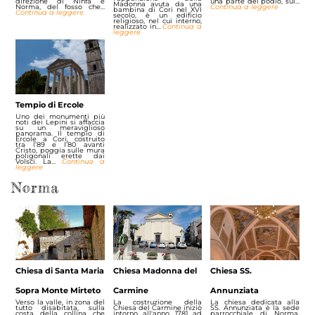
direzione di Ninfa e
una parte del podio, sul…
Madonna avuta da una
Norma, del fosso che…
Continua a leggere
bambina di Cori nel XVI
Continua a leggere
secolo, è un edificio
religioso, nel cui interno,
realizzato in…
Continua a
leggere
Tempio di Ercole
Uno dei monumenti più
noti dei Lepini si affaccia
su un meraviglioso
panorama. Il tempio di
Ercole a Cori, costruito
tra l’89 e l’80 avanti
Cristo, poggia sulle mura
poligonali erette dai
Volsci. La…
Continua a
leggere
Norma
Chiesa di Santa Maria
Chiesa Madonna del
Chiesa SS.
Sopra Monte Mirteto
Carmine
Annunziata
Verso la valle, in zona del
La costruzione della
La chiesa dedicata alla
tutto disabitata, sulla
Chiesa del Carmine iniziò
SS. Annunziata è la sede
costa della collina che
intorno all'anno 1781 ad
parrocchiale di Norma.