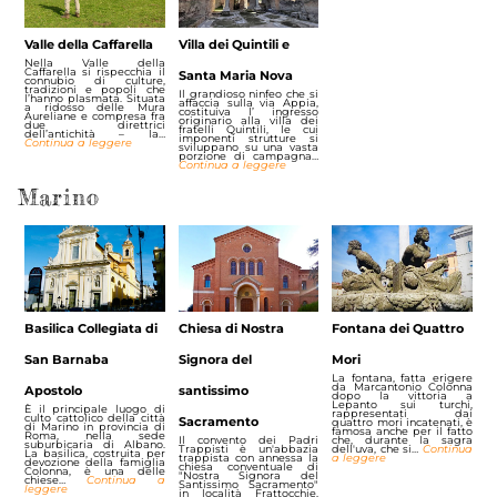
Valle della Caffarella
Villa dei Quintili e
Nella Valle della
Caffarella si rispecchia il
Santa Maria Nova
connubio di culture,
tradizioni e popoli che
Il grandioso ninfeo che si
l’hanno plasmata. Situata
affaccia sulla via Appia,
a ridosso delle Mura
costituiva l’ ingresso
Aureliane e compresa fra
originario alla villa dei
due direttrici
fratelli Quintili, le cui
dell’antichità – la…
imponenti strutture si
Continua a leggere
sviluppano su una vasta
porzione di campagna…
Continua a leggere
Marino
Basilica Collegiata di
Chiesa di Nostra
Fontana dei Quattro
San Barnaba
Signora del
Mori
La fontana, fatta erigere
da Marcantonio Colonna
Apostolo
santissimo
dopo la vittoria a
Lepanto sui turchi,
È il principale luogo di
rappresentati dai
culto cattolico della città
Sacramento
quattro mori incatenati, è
di Marino in provincia di
famosa anche per il fatto
Roma, nella sede
Il convento dei Padri
che, durante la sagra
suburbicaria di Albano.
Trappisti è un'abbazia
dell'uva, che si…
Continua
La basilica, costruita per
trappista con annessa la
a leggere
devozione della famiglia
chiesa conventuale di
Colonna, è una delle
"Nostra Signora del
chiese…
Continua a
Santissimo Sacramento"
leggere
in località Frattocchie,