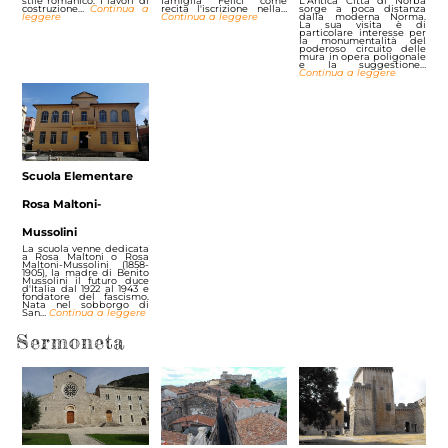
stile romanico. I lavori di
famiglia Felici come
L'Antica Città di Norba
costruzione…
Continua a
recita l'iscrizione nella…
sorge a poca distanza
leggere
Continua a leggere
dalla moderna Norma.
La sua visita è di
particolare interesse per
la monumentalità del
poderoso circuito delle
mura in opera poligonale
e la suggestione…
Continua a leggere
Scuola Elementare
Rosa Maltoni-
Mussolini
La scuola venne dedicata
a Rosa Maltoni o Rosa
Maltoni-Mussolini (1858-
1905), la madre di Benito
Mussolini il futuro duce
d'Italia dal 1922 al 1943 e
fondatore del fascismo.
Nata nel sobborgo di
San…
Continua a leggere
Sermoneta