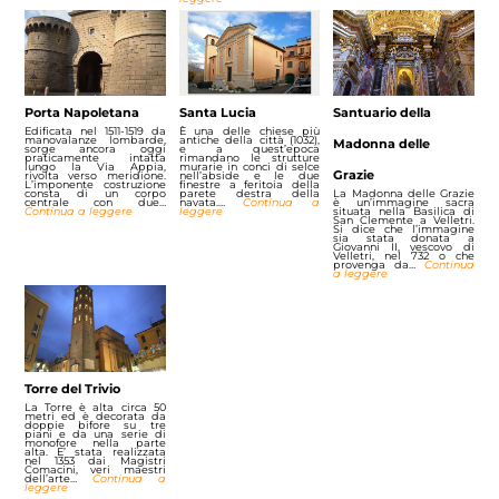
Porta Napoletana
Santa Lucia
Santuario della
Edificata nel 1511-1519 da
È una delle chiese più
manovalanze lombarde,
antiche della città (1032),
Madonna delle
sorge ancora oggi
e a quest’epoca
praticamente intatta
rimandano le strutture
lungo la Via Appia,
murarie in conci di selce
Grazie
rivolta verso meridione.
nell’abside e le due
L’imponente costruzione
finestre a feritoia della
consta di un corpo
parete destra della
La Madonna delle Grazie
centrale con due…
navata.…
Continua a
è un’immagine sacra
Continua a leggere
leggere
situata nella Basilica di
San Clemente a Velletri.
Si dice che l’immagine
sia stata donata a
Giovanni II, vescovo di
Velletri, nel 732 o che
provenga da…
Continua
a leggere
Torre del Trivio
La Torre è alta circa 50
metri ed è decorata da
doppie bifore su tre
piani e da una serie di
monofore nella parte
alta. E’ stata realizzata
nel 1353 dai Magistri
Comacini, veri maestri
dell’arte…
Continua a
leggere