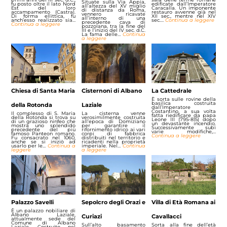
Situate sulla Via Appia,
fu posto oltre il lato Nord
edificate dall’Imperatore
all’altezza del XV miglio
Est del loro
Caracalla. Un imponente
di distanza da Roma,
accampamento (Castra).
restauro avvenne già nel
vennero ricavate
Di forma ellittica, fu
XII sec., mentre nel XIV
all’interno di una
anch’esso realizzato sia…
sec.…
Continua a leggere
precedente cava di
Continua a leggere
pozzolana, tra la fine del
III e l’inizio del IV sec. d.C.
La fama delle…
Continua
a leggere
Chiesa di Santa Maria
Cisternoni di Albano
La Cattedrale
È sorta sulle rovine della
basilica costruita
della Rotonda
Laziale
dall’Imperatore
Costantino, a sua volta
Il complesso di S. Maria
La cisterna venne
fatta riedificare da papa
della Rotonda si trova su
verosimilmente costruita
Leone III (795-815) dopo
di un grazioso ninfeo che
all’epoca di Domiziano
un devastante incendio.
mostra uno splendido
per garantire il
Successivamente subì
precedente del più
rifornimento idrico ai vari
varie modifiche,…
famoso Panteon romano.
corpi di fabbrica
Continua a leggere
Fu consacrato nel 1060,
distribuiti nel territorio e
anche se si iniziò ad
ricadenti nella proprietà
usarlo per le…
Continua a
imperiale. Nel…
Continua
leggere
a leggere
Palazzo Savelli
Sepolcro degli Orazi e
Villa di Età Romana ai
È un palazzo nobiliare di
Albano Laziale,
Curiazi
Cavallacci
attualmente sede del
Comune di Albano
Sull’alto basamento
Sorta alla fine dell’età
Laziale. Costruito nel