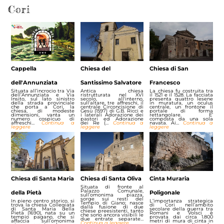
Cori
Cappella
Chiesa del
Chiesa di San
dell'Annunziata
Santissimo Salvatore
Francesco
Situata all’incrocio tra Via
Antica chiesa
La chiesa fu costruita tra
dell’Annunziata e Via
ristrutturata nel XVI
il 1521 e il 1528. La facciata
Insito, sul lato sinistro
secolo, all'interno,
presenta quattro lesene
della strada provinciale
sull'altare, tre affreschi, il
in muratura, un oculus
che porta a Cori, la
centrale Circoncisione di
centrale, un frontone il
chiesa, di modeste
Gesù (1597) di G.B. Ricci e
portale di forma
dimensioni, vanta un
i laterali Adorazione dei
rettangolare. E’
numero cospicuo di
pastori ed Adorazione
composta da una sola
affreschi…
Continua a
dei Re (…
Continua a
navata. Ai…
Continua a
leggere
leggere
leggere
Chiesa di Santa Maria
Chiesa di Santa Oliva
Cinta Muraria
Situata di fronte al
Palazzo Comunale,
della Pietà
Poligonale
sull’omonima piazza,
sorge sui resti del
In pieno centro storico, si
L’importanza strategica
Tempio di Giano; nasce
trova la chiesa Collegiata
di Cori nell’ambito
dalla fusione di due
di Santa Maria della
secolare della guerra tra
chiese preesistenti, tanto
Pietà (1690), nata su un
Romani e Volsci è
che sono ancora visibili le
tempio pagano, che si
provata dai circa 1.800
due entrate separate…
affaccia sull’omonima
metri di mura di cinta in
Continua a leggere