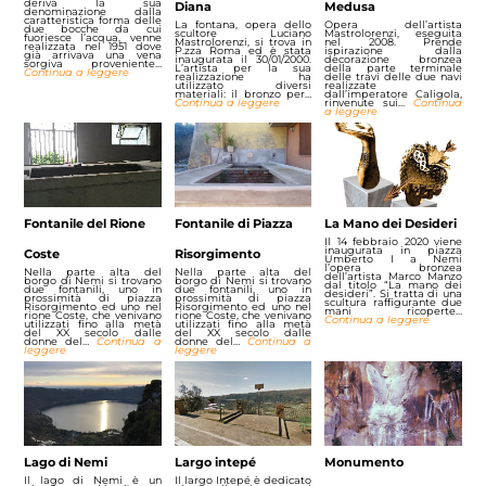
deriva la sua
Diana
Medusa
denominazione dalla
caratteristica forma delle
La fontana, opera dello
Opera dell’artista
due bocche da cui
scultore Luciano
Mastrolorenzi, eseguita
fuoriesce l’acqua, venne
Mastrolorenzi, si trova in
nel 2008. Prende
realizzata nel 1951 dove
P.zza Roma ed è stata
ispirazione dalla
già arrivava una vena
inaugurata il 30/01/2000.
decorazione bronzea
sorgiva proveniente…
L’artista per la sua
della parte terminale
Continua a leggere
realizzazione ha
delle travi delle due navi
utilizzato diversi
realizzate
materiali: il bronzo per…
dall’imperatore Caligola,
Continua a leggere
rinvenute sui…
Continua
a leggere
Fontanile del Rione
Fontanile di Piazza
La Mano dei Desideri
Il 14 febbraio 2020 viene
inaugurata in piazza
Coste
Risorgimento
Umberto I a Nemi
l’opera bronzea
Nella parte alta del
Nella parte alta del
dell’artista Marco Manzo
borgo di Nemi si trovano
borgo di Nemi si trovano
dal titolo “La mano dei
due fontanili, uno in
due fontanili, uno in
desideri”. Si tratta di una
prossimità di piazza
prossimità di piazza
scultura raffigurante due
Risorgimento ed uno nel
Risorgimento ed uno nel
mani ricoperte…
rione Coste, che venivano
rione Coste, che venivano
Continua a leggere
utilizzati fino alla metà
utilizzati fino alla metà
del XX secolo dalle
del XX secolo dalle
donne del…
Continua a
donne del…
Continua a
leggere
leggere
Lago di Nemi
Largo intepé
Monumento
Il lago di Nemi è un
Il largo Intepé è dedicato