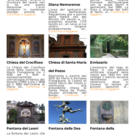
muratura del quale non
francese dell’Auvergne
Diana Nemorense
si ha una esatta
con la quale Nemi è
datazione. L’arco
gemellata dal 1989. La
compare in numerose
L’area del santuario di
vista si allarga dai tetti
stampe antiche e…
Diana Nemorense,
di Nemi, al…
Continua a
Continua a leggere
frequentata già a partire
leggere
dalla media età del
Bronzo (XV secolo a. C.),
presenta durante l’VIII
secolo a.C. un lucus, al cui
centro sorgeva
probabilmente un…
Continua a leggere
Chiesa del Crocifisso
Chiesa di Santa Maria
Emissario
La Chiesa del Crocifisso
L’emissario del lago di
viene fatta costruire da
Nemi è una galleria
del Pozzo
Mario Frangipane tra il
artificiale scavata nella
1639 ed il 1645 e
roccia per 1,653 km che
Realizzata a partire dal
successivamente
collega il bacino lacustre
1600 da Mario e Pompeo
ristrutturata all’epoca dei
nemorense con
Frangipane, la Chiesa di
Braschi (1789) e tra il 1898
Vallericcia, dove si
Santa Maria del Pozzo si
ed il 1899 dall’Ordine di
trovava un tempo un
sostituisce alla
Maria SS…
Continua a
piccolo specchio d’…
precedente chiesa di
leggere
Continua a leggere
Santa Maria de Puteo,
situata all’interno del
borgo…
Continua a
leggere
Fontana dei Leoni
Fontana della Dea
Fontana della
La fontana dei Leoni, che