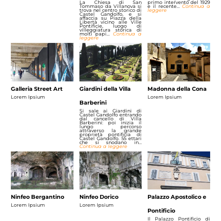
La Chiesa di San
primo intervento del 1929
Tommaso da Villanova si
e il recente…
Continua a
trova nel centro storico di
leggere
Castel Gandolfo, e si
affaccia su Piazza della
Libertà vicino alle Ville
Pontificie, luogo di
villeggiatura storica di
molti papi…
Continua a
leggere
Galleria Street Art
Giardini della Villa
Madonna della Cona
Lorem Ipsium
Lorem Ipsium
Barberini
Si sale ai Giardini di
Castel Gandolfo entrando
dal cancello di Villa
Barberini: poi inizia il
lungo percorso
attraverso la grande
proprietà pontificia di
Castel Gandolfo. 55 ettari
che si snodano in…
Continua a leggere
Ninfeo Bergantino
Ninfeo Dorico
Palazzo Apostolico e
Lorem Ipsium
Lorem Ipsium
Pontificio
Il Palazzo Pontificio di