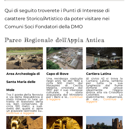
Qui di seguito troverete i Punti di Interesse di
carattere Storico/Artistico da poter visitare nei
Comuni Soci Fondatori della DMO
Parco Regionale dell'Appia Antica
Area Archeologia di
Capo di Bove
Cartiera Latina
Una residenza costruita
Al civico 42 si trova la
negli anni '50 del '900 a
Cartiera Latina, lambita
Santa Maria delle
circa 500 metri dal
per tutta la sua
Mausoleo di Cecilia
lunghezza dal fiume
Metella, vincolata dal
Almone che unisce
Mole
1997 per il suo interesse
idealmente l'Appia
culturale, è stata
Antica alla via Cristoforo
Tra il ponte della ferrovia
acquistata dal Ministero
Colombo. Lo
e via della Repubblica è
per i Beni e le…
Continua
stabilimento industriale,
stato rimesso in luce un
a leggere
di cui…
Continua a
tratto di basolato della
leggere
via, ben conservato, di
circa 100 metri, a sud-
ovest del quale si apre
un piazzale lastricato su…
Continua a leggere