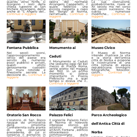
guarda verso Ninfa, si
opera del normese
La sua costruzione,
scorgono i resti della
Arcangelo Cappelletti, il
probabilmente, risale al
chiesa rupestre di San
quale fabbricò una
XII secolo ma nel corso
Michele Arcangelo, detta
piccola cappella a capo
dei secoli successivi, ha
anche di “S. Angelo del…
del "Borgo" di Norma,
subìto numerose
Continua a leggere
nell'attuale…
Continua a
modifiche.…
Continua a
leggere
leggere
Fontana Pubblica
Monumento ai
Museo Civico
Nei secoli scorsi,
Il Museo di Norma
l'approvvigionamento
intende illustrare la vita
Caduti
idrico del paese era
e la storia dell'antica
servito da numerosi
città di Norba e propone
Il Monumento ai Caduti
pozzi pubblici e privati,
la ricostruzione di una
che vediamo oggi nel bel
questi ultimi
città romana di epoca
mezzo di Piazza Roma,
gelosamente custoditi
repubblicana. Immagini
venne eretto nel maggio
con mura rotonde e
fotografiche, fotocolor,
del 1922. In un primo
finestrelle serrate. La
calchi…
Continua a
momento si voleva
decisione di…
Continua a
leggere
impiantarlo in Piazza
leggere
Plebiscito ma a quel
tempo si diceva che il…
Continua a leggere
Oratorio San Rocco
Palazzo Felici
Parco Archeologico
L'oratorio di San Rocco
Il signorile Palazzo Felici
nacque da un'iniziativa
di Norma di notevole
dell'Antica Città di
della omonima
interesse storico ed
Confraternita sulla pianta
artistico attribuito
di una costruzione
all'Arch. Fontana , edificio
Norba
precedente, di cui si
ottocentesco
conserva il portalino in
commissionato dalla