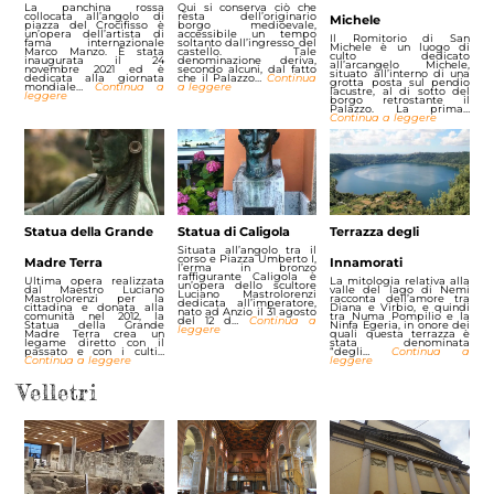
La panchina rossa
Qui si conserva ciò che
collocata all’angolo di
resta dell’originario
Michele
piazza del Crocifisso è
borgo medioevale,
un’opera dell’artista di
accessibile un tempo
Il Romitorio di San
fama internazionale
soltanto dall’ingresso del
Michele è un luogo di
Marco Manzo. È stata
castello. Tale
culto dedicato
inaugurata il 24
denominazione deriva,
all’arcangelo Michele,
novembre 2021 ed è
secondo alcuni, dal fatto
situato all’interno di una
dedicata alla giornata
che il Palazzo…
Continua
grotta posta sul pendio
mondiale…
Continua a
a leggere
lacustre, al di sotto del
leggere
borgo retrostante il
Palazzo. La prima…
Continua a leggere
Statua della Grande
Statua di Caligola
Terrazza degli
Situata all’angolo tra il
corso e Piazza Umberto I,
Madre Terra
Innamorati
l’erma in bronzo
raffigurante Caligola è
Ultima opera realizzata
La mitologia relativa alla
un’opera dello scultore
dal Maestro Luciano
valle del lago di Nemi
Luciano Mastrolorenzi
Mastrolorenzi per la
racconta dell’amore tra
dedicata all’imperatore,
cittadina e donata alla
Diana e Virbio, e quindi
nato ad Anzio il 31 agosto
comunità nel 2012, la
tra Numa Pompilio e la
del 12 d…
Continua a
Statua della Grande
Ninfa Egeria, in onore dei
leggere
Madre Terra crea un
quali questa terrazza è
legame diretto con il
stata denominata
passato e con i culti…
“degli…
Continua a
Continua a leggere
leggere
Velletri