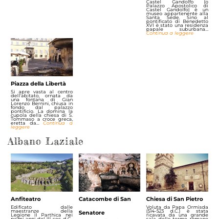
Castel Gandolfo (o
Palazzo Apostolico di
Castel Gandolfo) è un
museo appartenente alla
Santa Sede. Sino al
pontificato di Benedetto
XVI è stato una residenza
papale suburbana…
Continua a leggere
Piazza della Libertà
Si apre vasta al centro
dell'abitato, ornata da
una fontana di Gian
Lorenzo Bernini, chiusa in
fondo dal palazzo
pontificio. La domina la
cupola della chiesa di S.
Tommaso a croce greca,
eretta da…
Continua a
leggere
Albano Laziale
Anfiteatro
Catacombe di San
Chiesa di San Pietro
Edificato dalle
Voluta da Papa Ormisda
maestranze della
(514-523 d.C.) è stata
Senatore
Legione II Parthica nei
ricavata da una grande
primi anni del III sec. d.C.,
sala delle terme romane