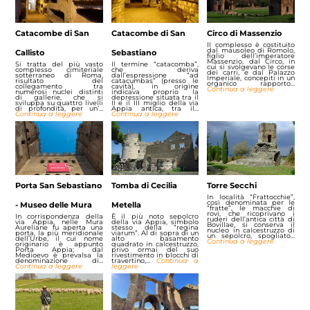
Catacombe di San
Catacombe di San
Circo di Massenzio
Il complesso è costituito
dal mausoleo di Romolo,
Callisto
Sebastiano
figlio dell’imperatore
Massenzio, dal Circo, in
Si tratta del più vasto
Il termine “catacomba”,
cui si svolgevano le corse
complesso cimiteriale
che deriva
dei carri, e dal Palazzo
sotterraneo di Roma,
dall’espressione “ad
Imperiale, concepiti in un
risultato del
catacumbas” (presso le
organico rapporto…
collegamento tra
cavità), in origine
Continua a leggere
numerosi nuclei distinti
indicava proprio la
di gallerie, che si
depressione situata tra il
sviluppa su quattro livelli
II e il III miglio della via
di profondità, per un’…
Appia antica, tra il…
Continua a leggere
Continua a leggere
Porta San Sebastiano
Tomba di Cecilia
Torre Secchi
In località “Frattocchie”,
così denominata per le
- Museo delle Mura
Metella
“fratte”, le macchie di
rovi, che ricoprivano i
In corrispondenza della
È il più noto sepolcro
ruderi dell’antica città di
via Appia, nelle Mura
della via Appia, simbolo
Bovillae, si conserva il
Aureliane fu aperta una
stesso della “regina
nucleo in calcestruzzo di
porta, la più meridionale
viarum”. Al di sopra di un
un sepolcro, spogliato…
dell’Urbe, il cui nome
alto basamento
Continua a leggere
originario è appunto
quadrato in calcestruzzo,
Porta Appia; dal
privo ormai del suo
Medioevo è prevalsa la
rivestimento in blocchi di
denominazione di…
travertino,…
Continua a
Continua a leggere
leggere