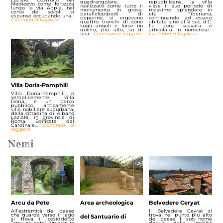
quadrangolare,
repubblicana, la villa
Medioevo come fortezza
realizzato come tutto il
visse il suo periodo di
lungo la via Appia, nel
monumento in grossi
massimo splendore in
corso dei secoli si
parallelepipedi di
età Tiberiana,
espanse occupando una…
peperino, si ergevano
continuando ad essere
Continua a leggere
quattro tronchi di cono
abitata sino al V sec. d.C.
sugli angoli e forse un
La zona scavata è
quinto, più alto, su di
articolata in numerose…
una…
Continua a leggere
Continua a leggere
Villa Doria-Pamphili
Villa Doria-Pamphili, o
semplicemente villa
Doria, è un parco
pubblico, anticamente
villa nobiliare suburbana,
della cittadina di Albano
Laziale, in provincia di
Roma. Edificata dal
Cardinale…
Continua a
leggere
Nemi
Arcu da Pete
Area archeologica
Belvedere Ceryat
All’estremità del paese
Il Belvedere Ceyrat si
che guarda verso il lago
trova nel punto più alto
del Santuario di
si trova il cosiddetto
del paese. Il suo nome
“arcu da pete”, un arco in
deriva dalla località