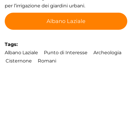
per l’irrigazione dei giardini urbani.
Albano Laziale
Tags
Albano Laziale
Punto di Interesse
Archeologia
Cisternone
Romani
Footer
Contatti
Cookie Policy
Privacy Policy
menu
Aggiorna le preferenze sui cookie