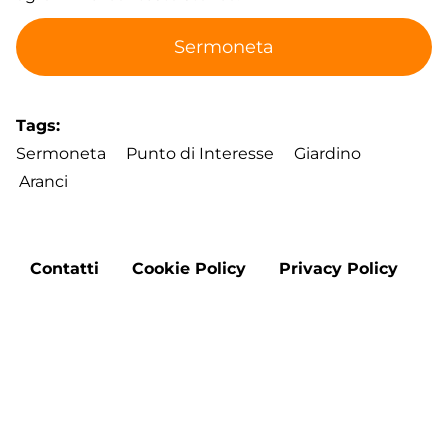
Sermoneta
Tags
Sermoneta
Punto di Interesse
Giardino
Aranci
Footer
Contatti
Cookie Policy
Privacy Policy
menu
Aggiorna le preferenze sui cookie