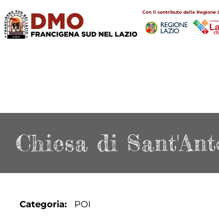
Salta
Main
Con il contributo della Regione 
al
navigation
contenuto
principale
Chiesa di Sant'An
Categoria
POI