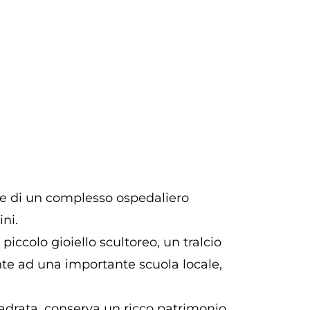
rte di un complesso ospedaliero
ni.
piccolo gioiello scultoreo, un tralcio
ente ad una importante scuola locale,
uadrata, conserva un ricco patrimonio