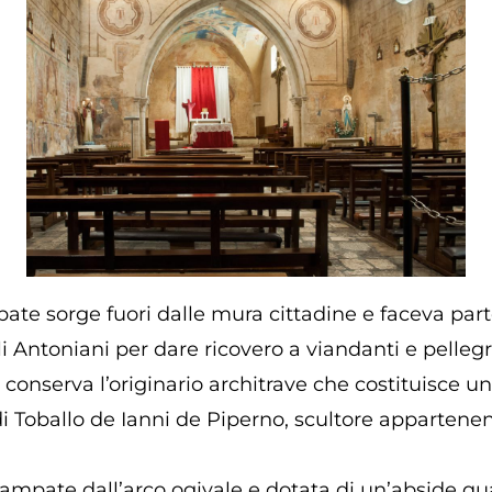
bate sorge fuori dalle mura cittadine e faceva pa
 Antoniani per dare ricovero a viandanti e pellegri
 conserva l’originario architrave che costituisce un 
a di Toballo de Ianni de Piperno, scultore apparten
 campate dall’arco ogivale e dotata di un’abside q