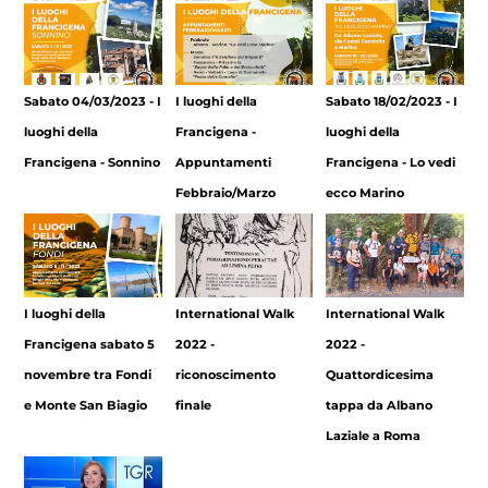
Sabato 04/03/2023 - I
I luoghi della
Sabato 18/02/2023 - I
luoghi della
Francigena -
luoghi della
Francigena - Sonnino
Appuntamenti
Francigena - Lo vedi
Febbraio/Marzo
ecco Marino
I luoghi della
International Walk
International Walk
Francigena sabato 5
2022 -
2022 -
novembre tra Fondi
riconoscimento
Quattordicesima
e Monte San Biagio
finale
tappa da Albano
Laziale a Roma