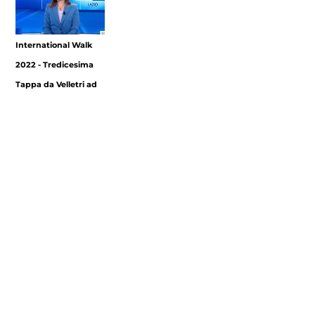
International Walk
2022 - Tredicesima
Tappa da Velletri ad
Albano Laziale
Footer
Contatti
Cookie Policy
Privacy Policy
menu
Aggiorna le preferenze sui cookie