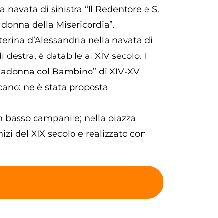
la navata di sinistra “Il Redentore e S.
adonna della Misericordia”.
 Caterina d’Alessandria nella navata di
estra, è databile al XIV secolo. I
e “Madonna col Bambino” di XIV-XV
cano: ne è stata proposta
un basso campanile; nella piazza
nizi del XIX secolo e realizzato con