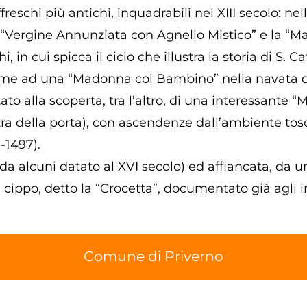
reschi più antichi, inquadrabili nel XIII secolo: nel
la “Vergine Annunziata con Agnello Mistico” e la “M
i, in cui spicca il ciclo che illustra la storia di S.
me ad una “Madonna col Bambino” nella navata di d
tato alla scoperta, tra l’altro, di una interessant
stra della porta), con ascendenze dall’ambiente tos
-1497).
da alcuni datato al XVI secolo) ed affiancata, da 
i cippo, detto la “Crocetta”, documentato già agli i
Comune di Priverno