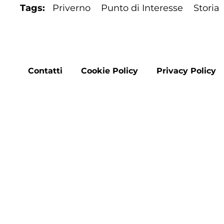
Tags
Priverno
Punto di Interesse
Storia
Footer
Contatti
Cookie Policy
Privacy Policy
menu
Copyright © 2026 "DMO Francigena Sud nel Lazio" 
riservati