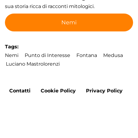
sua storia ricca di racconti mitologici.
Nemi
Tags
Nemi
Punto di Interesse
Fontana
Medusa
Luciano Mastrolorenzi
Footer
Contatti
Cookie Policy
Privacy Policy
menu
Aggiorna le preferenze sui cookie