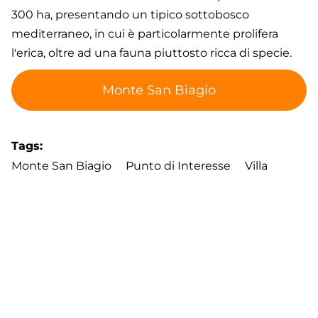
300 ha, presentando un tipico sottobosco
mediterraneo, in cui è particolarmente prolifera
l'erica, oltre ad una fauna piuttosto ricca di specie.
Monte San Biagio
Tags
Monte San Biagio
Punto di Interesse
Villa
Medioevo
Borgo
Footer
Contatti
Cookie Policy
Privacy Policy
menu
Aggiorna le preferenze sui cookie