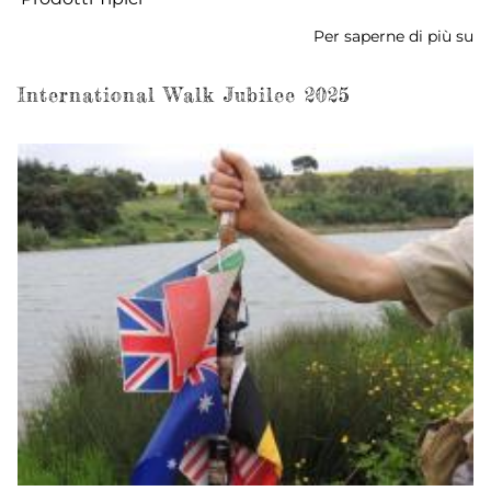
Per saperne di più su
Fe
de
Fr
International Walk Jubilee 2025
-
2