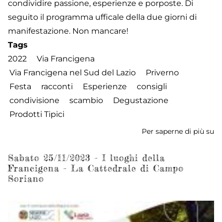
condividire passione, esperienze e porposte. Di
seguito il programma ufficale della due giorni di
manifestazione. Non mancare!
Tags
2022
Via Francigena
Via Francigena nel Sud del Lazio
Priverno
Festa
racconti
Esperienze
consigli
condivisione
scambio
Degustazione
Prodotti Tipici
Per saperne di più su
Fe
de
Fr
Sabato 25/11/2023 - I luoghi della
Francigena - La Cattedrale di Campo
-
Soriano
2