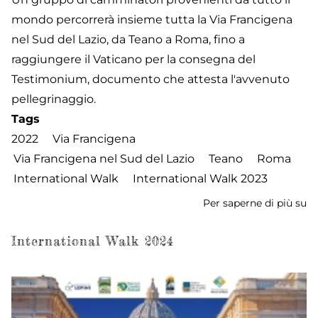
mondo percorrerà insieme tutta la Via Francigena
nel Sud del Lazio, da Teano a Roma, fino a
raggiungere il Vaticano per la consegna del
Testimonium, documento che attesta l'avvenuto
pellegrinaggio.
Tags
2022
Via Francigena
Via Francigena nel Sud del Lazio
Teano
Roma
International Walk
International Walk 2023
Per saperne di più su
In
W
2
International Walk 2024
-
Ar
a
R