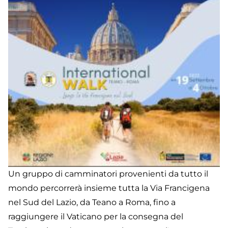
de
Fr
-
La
Ca
di
C
So
Un gruppo di camminatori provenienti da tutto il
mondo percorrerà insieme tutta la Via Francigena
nel Sud del Lazio, da Teano a Roma, fino a
raggiungere il Vaticano per la consegna del