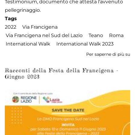
Testimonium, documento che attesta l'avvenuto
pellegrinaggio.
Tags
2022
Via Francigena
Via Francigena nel Sud del Lazio
Teano
Roma
International Walk
International Walk 2023
Per saperne di più su
In
W
2
Racconti della Festa della Francigena -
Giugno 2023