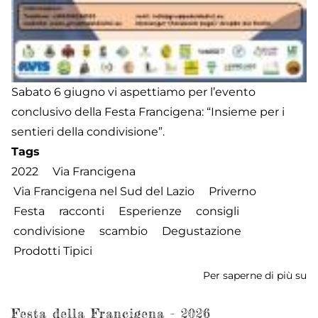
Sabato 6 giugno vi aspettiamo per l’evento
conclusivo della Festa Francigena: “Insieme per i
sentieri della condivisione”.
Tags
2022
Via Francigena
Via Francigena nel Sud del Lazio
Priverno
Festa
racconti
Esperienze
consigli
condivisione
scambio
Degustazione
Prodotti Tipici
Per saperne di più su
Fe
de
Fr
Festa della Francigena - 2026