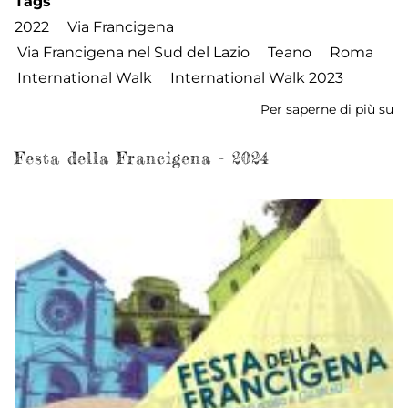
Tags
2022
Via Francigena
Via Francigena nel Sud del Lazio
Teano
Roma
International Walk
International Walk 2023
Per saperne di più su
In
W
2
Festa della Francigena - 2024