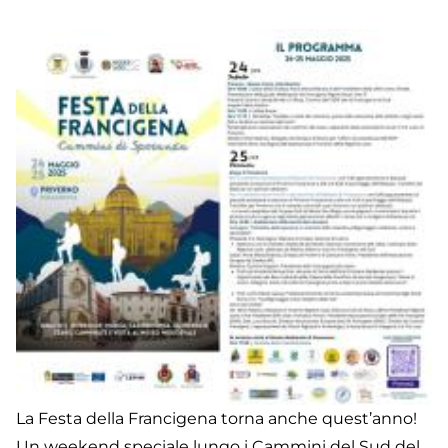
2
La Festa della Francigena torna anche quest’anno!
Un weekend speciale lungo i Cammini del Sud del