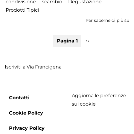
condivisione
scambio
Degustazione
Prodotti Tipici
Per saperne di più su
Ra
de
Fe
Paginazione
Pagina 1
Pagina
››
de
successiva
Fr
-
G
Iscriviti a Via Francigena
2
Aggiorna le preferenze
Footer
Contatti
sui cookie
menu
Cookie Policy
Privacy Policy