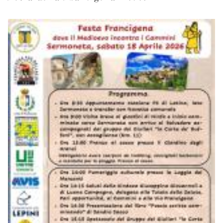
-
2
-
G
Fi