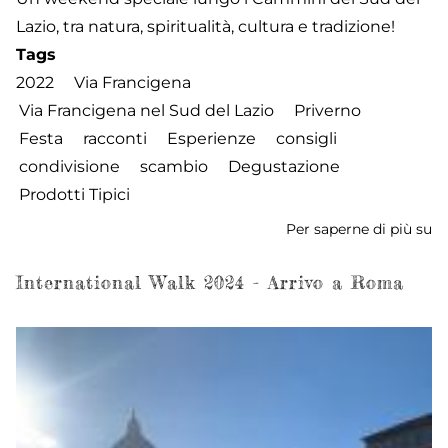
Lazio, tra natura, spiritualità, cultura e tradizione!
Tags
2022
Via Francigena
Via Francigena nel Sud del Lazio
Priverno
Festa
racconti
Esperienze
consigli
condivisione
scambio
Degustazione
Prodotti Tipici
Per saperne di più su
Fe
de
Fr
International Walk 2024 - Arrivo a Roma
-
2