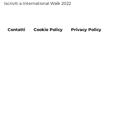
Iscriviti a International Walk 2022
-
Tr
T
d
Footer
Ve
Contatti
Cookie Policy
Privacy Policy
menu
a
A
La
Aggiorna le preferenze sui cookie