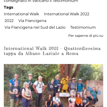
consegnato in Vaticano il Testimonium
Tags
International Walk
International Walk 2022
2022
Via Francigena
Via Francigena nel Sud del Lazio
Testimonium
Per saperne di più su
In
W
2
International Walk 2022 - Quattordicesima
tappa da Albano Laziale a Roma
-
ri
fi