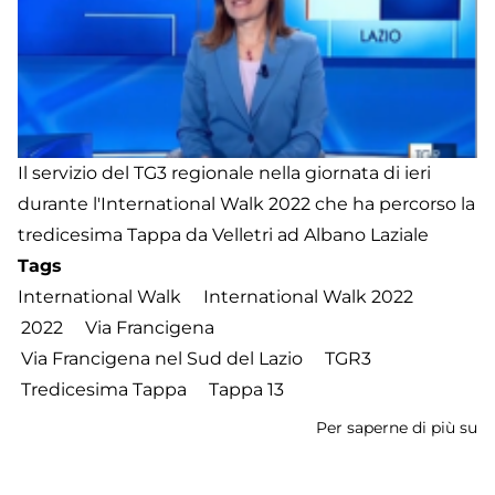
La
a
R
Il servizio del TG3 regionale nella giornata di ieri
durante l'International Walk 2022 che ha percorso la
tredicesima Tappa da Velletri ad Albano Laziale
Tags
International Walk
International Walk 2022
2022
Via Francigena
Via Francigena nel Sud del Lazio
TGR3
Tredicesima Tappa
Tappa 13
Per saperne di più su
In
W
2