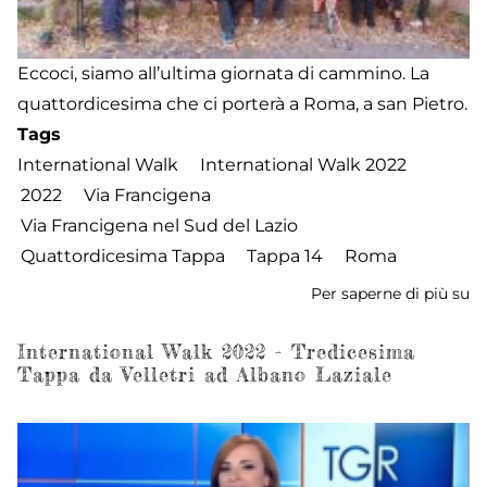
Eccoci, siamo all’ultima giornata di cammino. La
quattordicesima che ci porterà a Roma, a san Pietro.
Tags
International Walk
International Walk 2022
2022
Via Francigena
Via Francigena nel Sud del Lazio
Quattordicesima Tappa
Tappa 14
Roma
Per saperne di più su
In
W
2
International Walk 2022 - Tredicesima
Tappa da Velletri ad Albano Laziale
-
Qu
ta
d
A