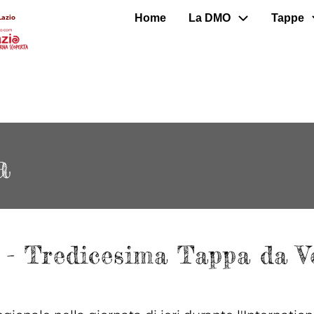
Home
La DMO
Tappe
Lazio
a
 - Tredicesima Tappa da Ve