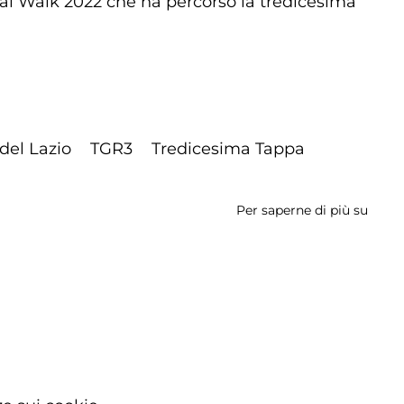
ional Walk 2022 che ha percorso la tredicesima
del Lazio
TGR3
Tredicesima Tappa
Per saperne di più su
Inter
Walk
2022
-
Tredi
Tapp
da
Vellet
ad