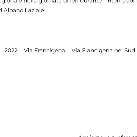
 regionale nella giornata di ieri durante l'Internat
d Albano Laziale
2022
Via Francigena
Via Francigena nel Sud 