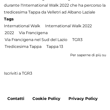
durante l'International Walk 2022 che ha percorso la
tredicesima Tappa da Velletri ad Albano Laziale
Tags
International Walk
International Walk 2022
2022
Via Francigena
Via Francigena nel Sud del Lazio
TGR3
Tredicesima Tappa
Tappa 13
Per saperne di più su
In
W
2
Iscriviti a TGR3
-
Tr
T
d
Footer
Ve
Contatti
Cookie Policy
Privacy Policy
menu
a