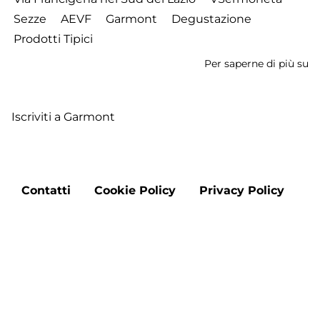
Sezze
AEVF
Garmont
Degustazione
Prodotti Tipici
Per saperne di più su
C
c
No
Iscriviti a Garmont
d
Se
a
S
Footer
-
Contatti
Cookie Policy
Privacy Policy
menu
S
2
Ap
Aggiorna le preferenze sui cookie