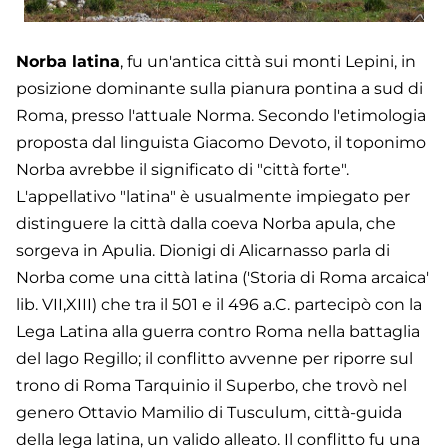
Norba latina
, fu un'antica città sui monti Lepini, in
posizione dominante sulla pianura pontina a sud di
Roma, presso l'attuale Norma. Secondo l'etimologia
proposta dal linguista Giacomo Devoto, il toponimo
Norba avrebbe il significato di "città forte".
L'appellativo "latina" è usualmente impiegato per
distinguere la città dalla coeva Norba apula, che
sorgeva in Apulia. Dionigi di Alicarnasso parla di
Norba come una città latina ('Storia di Roma arcaica'
lib. VII,XIII) che tra il 501 e il 496 a.C. partecipò con la
Lega Latina alla guerra contro Roma nella battaglia
del lago Regillo; il conflitto avvenne per riporre sul
trono di Roma Tarquinio il Superbo, che trovò nel
genero Ottavio Mamilio di Tusculum, città-guida
della lega latina, un valido alleato. Il conflitto fu una