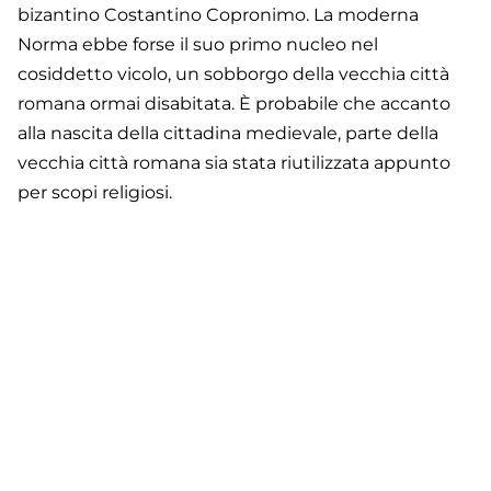
bizantino Costantino Copronimo. La moderna
Norma ebbe forse il suo primo nucleo nel
cosiddetto vicolo, un sobborgo della vecchia città
romana ormai disabitata. È probabile che accanto
alla nascita della cittadina medievale, parte della
vecchia città romana sia stata riutilizzata appunto
per scopi religiosi.
Footer
Contatti
Cookie Policy
Privacy Policy
menu
Aggiorna le preferenze sui cookie