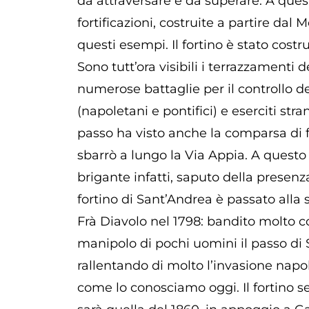
da attraversare e da superare. A ques
fortificazioni, costruite a partire dal M
questi esempi. Il fortino è stato cos
Sono tutt’ora visibili i terrazzamenti 
numerose battaglie per il controllo del
(napoletani e pontifici) e eserciti stran
passo ha visto anche la comparsa di f
sbarrò a lungo la Via Appia. A questo 
brigante infatti, saputo della presen
fortino di Sant’Andrea è passato alla 
Frà Diavolo nel 1798: bandito molto co
manipolo di pochi uomini il passo di S
rallentando di molto l’invasione napol
come lo conosciamo oggi. Il fortino se