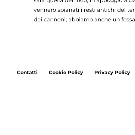
sarà quella del 1860, in appoggio a Ga
vennero spianati i resti antichi del te
dei cannoni, abbiamo anche un fossato 
Footer
Contatti
Cookie Policy
Privacy Policy
menu