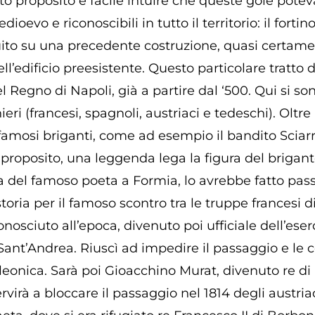
to proposito è facile intuire che queste gole pote
edioevo e riconoscibili in tutto il territorio: il fort
truito su una precedente costruzione, quasi certam
dell’edificio preesistente. Questo particolare tratto
 Regno di Napoli, già a partire dal ‘500. Qui si son
ieri (francesi, spagnoli, austriaci e tedeschi). Oltre 
amosi briganti, come ad esempio il bandito Sciarra
proposito, una leggenda lega la figura del brigante
za del famoso poeta a Formia, lo avrebbe fatto pas
storia per il famoso scontro tra le truppe francesi
nosciuto all’epoca, divenuto poi ufficiale dell’ese
ant’Andrea. Riuscì ad impedire il passaggio e le c
eonica. Sarà poi Gioacchino Murat, divenuto re di Na
rvirà a bloccare il passaggio nel 1814 degli austri