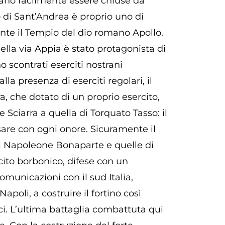
vano facilmente essere chiuse da
ino di Sant’Andrea è proprio uno di
ente il Tempio del dio romano Apollo.
 della via Appia è stato protagonista di
o scontrati eserciti nostrani
alla presenza di eserciti regolari, il
, che dotato di un proprio esercito,
 Sciarra a quella di Torquato Tasso: il
sare con ogni onore. Sicuramente il
 di Napoleone Bonaparte e quelle di
rcito borbonico, difese con un
omunicazioni con il sud Italia,
poli, a costruire il fortino così
aci. L’ultima battaglia combattuta qui