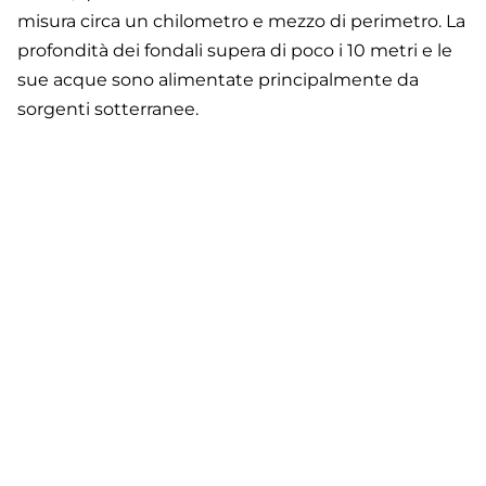
misura circa un chilometro e mezzo di perimetro. La
profondità dei fondali supera di poco i 10 metri e le
sue acque sono alimentate principalmente da
sorgenti sotterranee.
Footer
Contatti
Cookie Policy
Privacy Policy
menu
Aggiorna le preferenze sui cookie