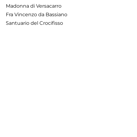
Madonna di Versacarro
Fra Vincenzo da Bassiano
Santuario del Crocifisso
Footer
Contatti
Cookie Policy
Privacy Policy
menu
Aggiorna le preferenze sui cookie