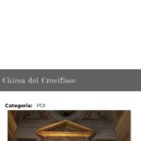
Chiesa del Crocifisso
Categoria
POI