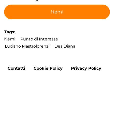
Nemi
Tags
Nemi
Punto di Interesse
Luciano Mastrolorenzi
Dea Diana
Footer
Contatti
Cookie Policy
Privacy Policy
menu
Aggiorna le preferenze sui cookie