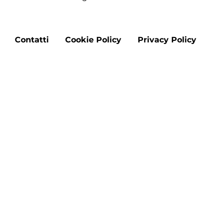
Footer
Contatti
Cookie Policy
Privacy Policy
menu
Aggiorna le preferenze sui cookie