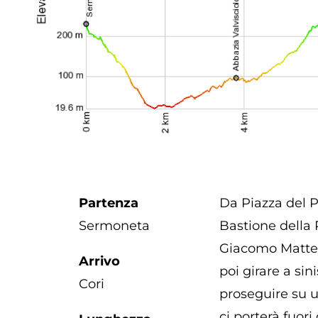
Partenza
Da Piazza del P
Sermoneta
Bastione della 
Giacomo Matteot
Arrivo
poi girare a si
Cori
proseguire su u
ci porterà fuori