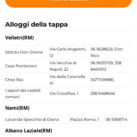
Alloggi della tappa
Velletri(RM)
Via Carlo Angeloni,
06 9638623; Don
Istituto Don Orione
12
Nico
Via Vecchia di
06 9635709; 328
Casa Pontecorvi
Napoli, 22
8469313
Via della Caranella
Chez Raz
3477109886;
41
I sapori dei castelli
Via Crocefissi, 1
338 9458646
romani
Nemi(RM)
Locanda Specchio di Diana
Piazza Roma, 1
06 9368714
Albano Laziale(RM)