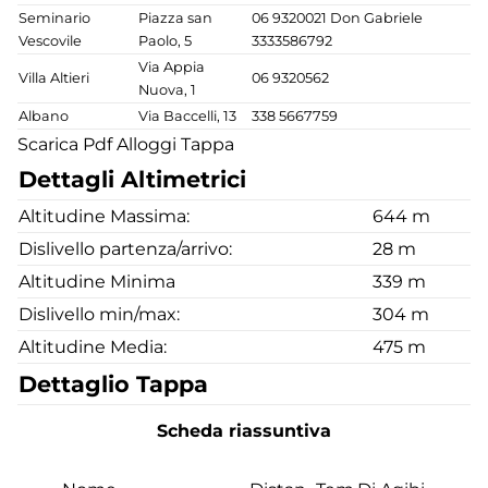
Seminario
Piazza san
06 9320021 Don Gabriele
Vescovile
Paolo, 5
3333586792
Via Appia
Villa Altieri
06 9320562
Nuova, 1
Albano
Via Baccelli, 13
338 5667759
Scarica Pdf Alloggi Tappa
Dettagli Altimetrici
Altitudine Massima:
644 m
Dislivello partenza/arrivo:
28 m
Altitudine Minima
339 m
Dislivello min/max:
304 m
Altitudine Media:
475 m
Dettaglio Tappa
Scheda riassuntiva