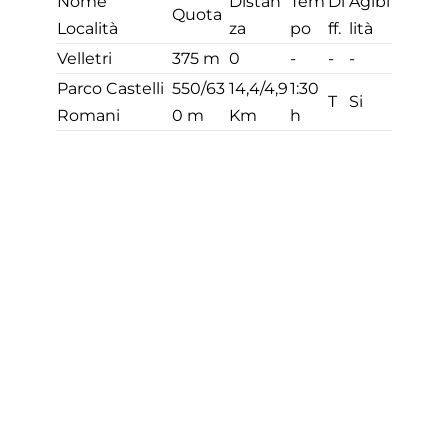
Nome
Distan
Tem
Di
Agibi
Quota
Località
za
po
ff.
lità
Velletri
375 m
0
-
-
-
Parco Castelli
550/63
14,4/4,9
1:30
T
Si
Romani
0 m
Km
h
10,5
3:00
Nemi
525 m
E
Si
Km
h
18,9
4:45
Albano
396 m
E
Si
Km
h
18,9
4:45
Totali
Km
h