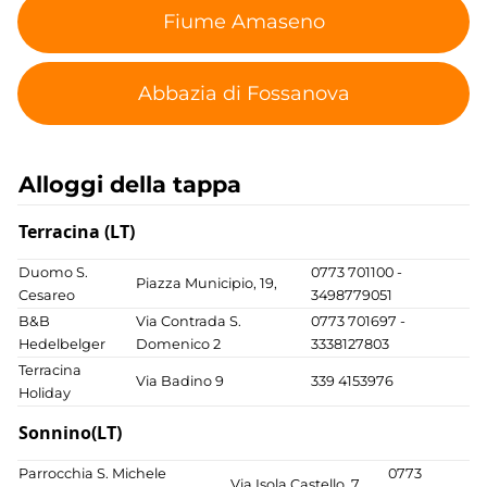
Fiume Amaseno
Abbazia di Fossanova
Alloggi della tappa
Terracina (LT)
Duomo S.
0773 701100 -
Piazza Municipio, 19,
Cesareo
3498779051
B&B
Via Contrada S.
0773 701697 -
Hedelbelger
Domenico 2
3338127803
Terracina
Via Badino 9
339 4153976
Holiday
Sonnino(LT)
Parrocchia S. Michele
0773
Via Isola Castello, 7