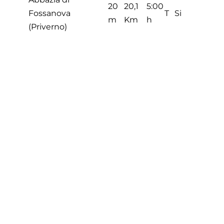
20
20,1
5:00
Fossanova
T
Si
m
Km
h
(Priverno)
20,1
5:0
Totali
T
Km
0 h
Footer
Contatti
Cookie Policy
Privacy Policy
menu
Aggiorna le preferenze sui cookie