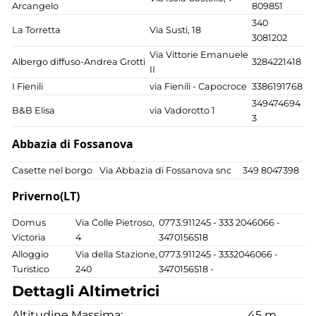
Arcangelo
809851
340
La Torretta
Via Susti, 18
3081202
Via Vittorie Emanuele
Albergo diffuso-Andrea Grotti
3284221418
II
I Fienili
via Fienili - Capocroce
3386191768
349474694
B&B Elisa
via Vadorotto 1
3
Abbazia di Fossanova
Casette nel borgo
Via Abbazia di Fossanova snc
349 8047398
Priverno(LT)
Domus
Via Colle Pietroso,
0773.911245 - 333 2046066 -
Victoria
4
3470156518
Alloggio
Via della Stazione,
0773.911245 - 3332046066 -
Turistico
240
3470156518 -
Dettagli Altimetrici
Altitudine Massima:
45 m