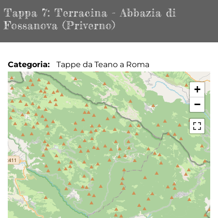
Tappa 7: Terracina - Abbazia di
Fossanova (Priverno)
Categoria
Tappe da Teano a Roma
+
−