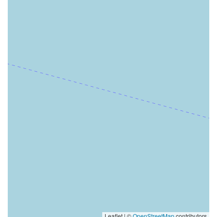
Leaflet | ©
OpenStreetMap
contributors