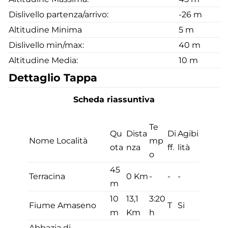
Dislivello partenza/arrivo:
-26 m
Altitudine Minima
5 m
Dislivello min/max:
40 m
Altitudine Media:
10 m
Dettaglio Tappa
Scheda riassuntiva
Te
Qu
Dista
Di
Agibi
Nome Località
mp
ota
nza
ff.
lità
o
45
Terracina
0 Km
-
-
-
m
10
13,1
3:20
Fiume Amaseno
T
Si
m
Km
h
Abbazia di