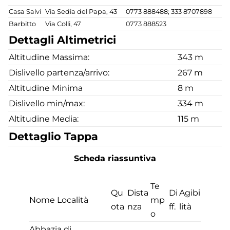
Casa Salvi
Via Sedia del Papa, 43
0773 888488; 333 8707898
Barbitto
Via Colli, 47
0773 888523
Dettagli Altimetrici
Altitudine Massima:
343 m
Dislivello partenza/arrivo:
267 m
Altitudine Minima
8 m
Dislivello min/max:
334 m
Altitudine Media:
115 m
Dettaglio Tappa
Scheda riassuntiva
Te
Qu
Dista
Di
Agibi
Nome Località
mp
ota
nza
ff.
lità
o
Abbazia di