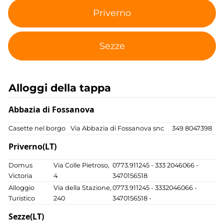
Priverno
Sezze
Alloggi della tappa
Abbazia di Fossanova
Casette nel borgo
Via Abbazia di Fossanova snc
349 8047398
Priverno(LT)
Domus
Via Colle Pietroso,
0773.911245 - 333 2046066 -
Victoria
4
3470156518
Alloggio
Via della Stazione,
0773.911245 - 3332046066 -
Turistico
240
3470156518 -
Sezze(LT)