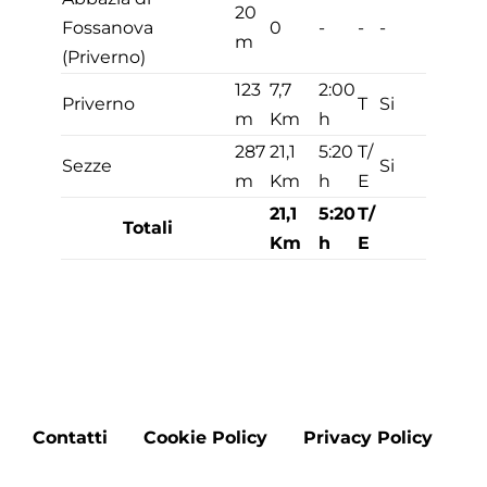
20
Fossanova
0
-
-
-
m
(Priverno)
123
7,7
2:00
Priverno
T
Si
m
Km
h
287
21,1
5:20
T/
Sezze
Si
m
Km
h
E
21,1
5:20
T/
Totali
Km
h
E
Footer
Contatti
Cookie Policy
Privacy Policy
menu