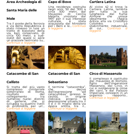
Area Archeologia di
Capo di Bove
Cartiera Latina
Una residenza costruita
Al civico 42 si trova la
negli anni '50 del '900 a
Cartiera Latina, lambita
Santa Maria delle
circa 500 metri dal
per tutta la sua
Mausoleo di Cecilia
lunghezza dal fiume
Metella, vincolata dal
Almone che unisce
Mole
1997 per il suo interesse
idealmente l'Appia
culturale, è stata
Antica alla via Cristoforo
Tra il ponte della ferrovia
acquistata dal Ministero
Colombo. Lo
e via della Repubblica è
per i Beni e le…
Continua
stabilimento industriale,
stato rimesso in luce un
a leggere
di cui…
Continua a
tratto di basolato della
leggere
via, ben conservato, di
circa 100 metri, a sud-
ovest del quale si apre
un piazzale lastricato su…
Continua a leggere
Catacombe di San
Catacombe di San
Circo di Massenzio
Il complesso è costituito
dal mausoleo di Romolo,
Callisto
Sebastiano
figlio dell’imperatore
Massenzio, dal Circo, in
Si tratta del più vasto
Il termine “catacomba”,
cui si svolgevano le corse
complesso cimiteriale
che deriva
dei carri, e dal Palazzo
sotterraneo di Roma,
dall’espressione “ad
Imperiale, concepiti in un
risultato del
catacumbas” (presso le
organico rapporto…
collegamento tra
cavità), in origine
Continua a leggere
numerosi nuclei distinti
indicava proprio la
di gallerie, che si
depressione situata tra il
sviluppa su quattro livelli
II e il III miglio della via
di profondità, per un’…
Appia antica, tra il…
Continua a leggere
Continua a leggere