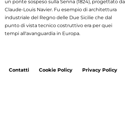
un ponte sospeso sulla Senna (1824), progettato da
Claude-Louis Navier. Fu esempio di architettura
industriale del Regno delle Due Sicilie che dal
punto di vista tecnico costruttivo era per quei
tempi all'avanguardia in Europa.
Footer
Contatti
Cookie Policy
Privacy Policy
menu
Aggiorna le preferenze sui cookie