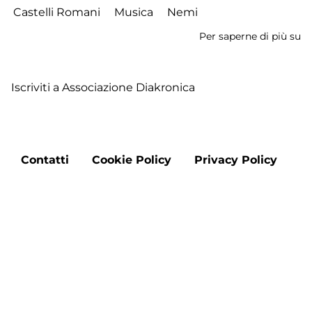
Castelli Romani
Musica
Nemi
Per saperne di più su
I
Ca
de
Iscriviti a Associazione Diakronica
Pe
-
Tr
di
Footer
N
Contatti
Cookie Policy
Privacy Policy
menu
-
D
23
Aggiorna le preferenze sui cookie
Ap