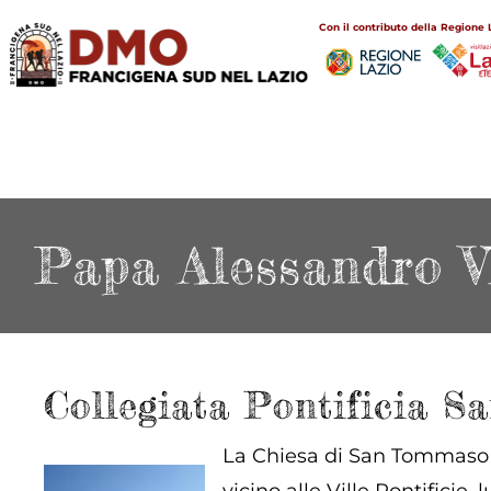
Salta
Main
Con il contributo della Regione 
al
navigation
contenuto
principale
Papa Alessandro V
Collegiata Pontificia 
La Chiesa di San Tommaso da