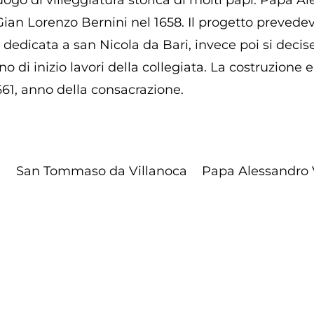
, luogo di villeggiatura storica di molti papi. Papa
Gian Lorenzo Bernini nel 1658. Il progetto preved
 dedicata a san Nicola da Bari, invece poi si deci
o di inizio lavori della collegiata. La costruzione 
661, anno della consacrazione.
a
San Tommaso da Villanoca
Papa Alessandro V