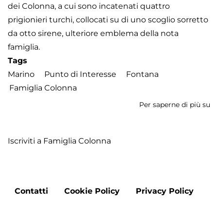
dei Colonna, a cui sono incatenati quattro
prigionieri turchi, collocati su di uno scoglio sorretto
da otto sirene, ulteriore emblema della nota
famiglia.
Tags
Marino
Punto di Interesse
Fontana
Famiglia Colonna
Per saperne di più su
F
de
Qu
Iscriviti a Famiglia Colonna
Mo
Footer
Contatti
Cookie Policy
Privacy Policy
menu