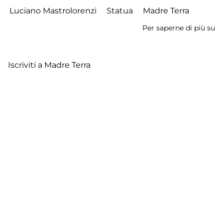
Luciano Mastrolorenzi
Statua
Madre Terra
Per saperne di più su
St
de
G
Iscriviti a Madre Terra
M
Te
Footer
Contatti
Cookie Policy
Privacy Policy
menu
Aggiorna le preferenze sui cookie