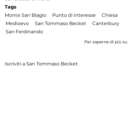
Tags
Monte San Biagio
Punto di Interesse
Chiesa
Medioevo
San Tommaso Becket
Canterbury
San Ferdinando
Per saperne di più su
Ch
di
Ca
Iscriviti a San Tommaso Becket
e
Ca
Footer
Contatti
Cookie Policy
Privacy Policy
menu
Aggiorna le preferenze sui cookie