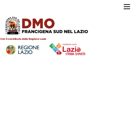
Salta
al
Main
contenuto
navigation
principale
Con il contributo della Regione Lazio