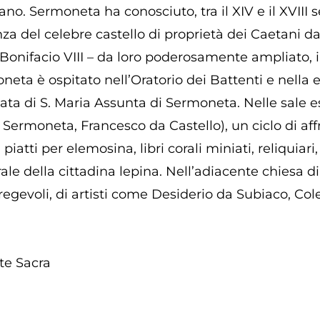
o. Sermoneta ha conosciuto, tra il XIV e il XVIII 
a del celebre castello di proprietà dei Caetani da
nifacio VIII – da loro poderosamente ampliato, in
eta è ospitato nell’Oratorio dei Battenti e nella 
 di S. Maria Assunta di Sermoneta. Nelle sale espos
da Sermoneta, Francesco da Castello), un ciclo di af
di, piatti per elemosina, libri corali miniati, reliquia
ale della cittadina lepina. Nell’adiacente chiesa di
pregevoli, di artisti come Desiderio da Subiaco, Col
te Sacra