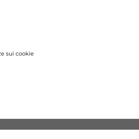
di
Arte
Sacra
e sui cookie