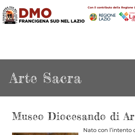
Salta
Main
Con il contributo della Regione 
al
navigation
contenuto
principale
Arte Sacra
Museo Diocesando di Ar
Nato con l’intento d