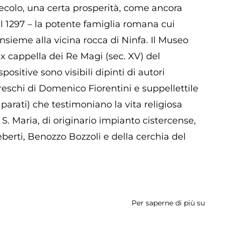
secolo, una certa prosperità, come ancora
l 1297 – la potente famiglia romana cui
sieme alla vicina rocca di Ninfa. Il Museo
ex cappella dei Re Magi (sec. XV) del
itive sono visibili dipinti di autori
freschi di Domenico Fiorentini e suppellettile
ri, parati) che testimoniano la vita religiosa
 S. Maria, di originario impianto cistercense,
eberti, Benozzo Bozzoli e della cerchia del
Per saperne di più su
Muse
Dioc