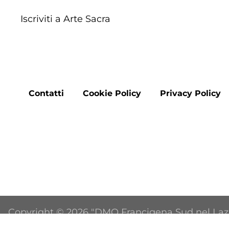
Iscriviti a Arte Sacra
Footer
Contatti
Cookie Policy
Privacy Policy
menu
Copyright © 2026 "DMO Francigena Sud nel Lazio" 
riservati