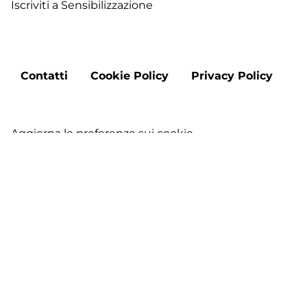
Iscriviti a Sensibilizzazione
Footer
Contatti
Cookie Policy
Privacy Policy
menu
Aggiorna le preferenze sui cookie
Copyright © 2026 "DMO Francigena Sud nel Lazio" -
Tutti i diritti riservati