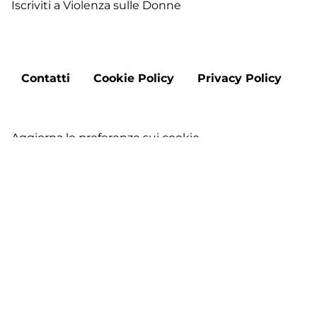
Iscriviti a Violenza sulle Donne
Footer
Contatti
Cookie Policy
Privacy Policy
menu
Aggiorna le preferenze sui cookie
Copyright © 2026 "DMO Francigena Sud nel Lazio" -
Tutti i diritti riservati