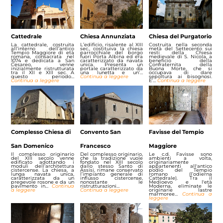
Cattedrale
Chiesa Annunziata
Chiesa del Purgatorio
La cattedrale, costruita
L’edificio, risalente al XIII
Costruita nella seconda
all’interno dell’antico
sec., costituiva la chiesa
metà del Settecento sui
Tempio Maggiore di età
parrocchiale del borgo
resti della Chiesa
romana, consacrata nel
fuori Porta Albina ed era
medievale di S. Nicola, a
1074 e dedicata a San
caratterizzato da navata
beneficio della
Cesareo, venne
unica. Presenta un
Confraternita della
inizialmente ristrutturata
portale caratterizzato da
Buona Morte, che si
tra il XII e XIII sec. A
una lunetta e un’…
occupava di dare
questo periodo…
Continua a leggere
sepoltura ai bisognosi.
Continua a leggere
E’…
Continua a leggere
Complesso Chiesa di
Convento San
Favisse del Tempio
San Domenico
Francesco
Maggiore
Il complesso originario
Del complesso originario,
Le c.d. Favisse sono
del XIII secolo venne
che la tradizione vuole
ambienti a volta,
edificato adottando i
fondato nel XIII secolo
originariamente
moduli dell’architettura
dallo stesso Santo di
appartenenti all'antico
cistercense. La chiesa, a
Assisi, rimane conservato
podio del Tempio
lunga navata unica,
l’impianto generale di
romano (l’odierna
caratterizzata da un
influsso cistercense,
Cattedrale). Tra il
pregevole rosone e da un
nonostante le
Medioevo e l'età
pavimento in…
Continua
ristrutturazioni…
Moderna, eliminate le
a leggere
Continua a leggere
originarie lastre
marmoree…
Continua a
leggere