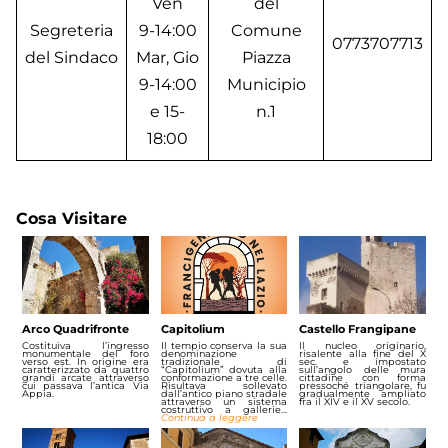
Ven
del
Segreteria
9-14:00
Comune
0773707713
del Sindaco
Mar, Gio
Piazza
9-14:00
Municipio
e 15-
n.1
18:00
Cosa Visitare
Arco Quadrifronte
Capitolium
Castello Frangipane
Costituiva l’ingresso
Il tempio conserva la sua
Il nucleo originario,
monumentale del foro
denominazione
risalente alla fine del X
verso est. In origine era
tradizionale di
sec. e impostato
caratterizzato da quattro
“Capitolium” dovuta alla
sull’angolo delle mura
grandi arcate attraverso
conformazione a tre celle.
cittadine con forma
cui passava l’antica Via
Risultava sollevato
pressoché triangolare, fu
Appia.
dall’antico piano stradale
gradualmente ampliato
attraverso un sistema
fra il XIV e il XV secolo.
costruttivo a gallerie…
Continua a leggere