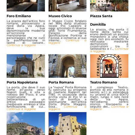
Foro Emiliano
Museo Civico
Piazza Santa
La piazza dell’antico foro
Il Museo Civico fondato
romano, attraversato a
nel 1894 dallo studioso
Domitilla
nord dalla via Appia,
locale Pio Capponi è
deve la sua
oggi articolato in diverse
La piazza, che porta il
denominazione moderna
sedi: Torre Frumentaria,
nome della Santa cui
all’iscrizione
Palazzo della
erano dedicati un piccolo
menzionante il
Bonificazione Pontina e
monastero e una chiesa
personaggio che ne curò
Favisse, e conserva al suo
oggi non più esistenti, fu
la pavimentazione in
interno…
Continua a
realizzata mediante
lastre di calcare…
leggere
demolizioni e
Continua a leggere
ricostruzioni tra il
Settecento e l’…
Continua
a leggere
Porta Napoletana
Porta Romana
Teatro Romano
La porta, che deve il suo
La “nuova” Porta Romana
Il complesso Teatro-
nome all’uscita verso
fu costruita su progetto
portico di età romana (I
Napoli (sud), è sita a
di Gaetano Rappini nel
secolo a.C.) si estendeva
ridosso del Pisco, è una
1780, in occasione della
su un’area di circa 60x70
ricostruzione
prima visita di Pio VI ai
metri, lungo il lato nord
Settecentesca di un
lavori di bonifica, a
della via Appia,
antico passaggio
sostituzione dell’antica
nell’odierno centro
medievale annesso a una
Porta (Porta Maggio).
storico. Riscoperto a
fortificazione, di cui…
Essa…
Continua a
seguito dei…
Continua a
Continua a leggere
leggere
leggere