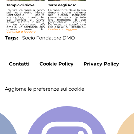
Tempio di Giove
Torre degli Acso
L’altura calcarea a picco
La casa-torre deve la sua
sul mare detto Monte
denominazione odierna
Sant’Angelo ospita
alla piccola iscrizione
ancora oggi i resti del
presente sulla facciata
c.d. Tempio di Giove
che menziona il suo
Anxur: si tratta in realtà
proprietario: Gregorius
di un complesso più
De Acso. La costruzione
ampio, un santuario con
risale al XII-XIII secolo e,…
diverse aree di…
Continua a leggere
Continua a leggere
Tags
Socio Fondatore DMO
Footer
Contatti
Cookie Policy
Privacy Policy
menu
Aggiorna le preferenze sui cookie