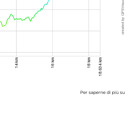
Per saperne di più su
Tapp
3:
Vellet
-
Giuli
-