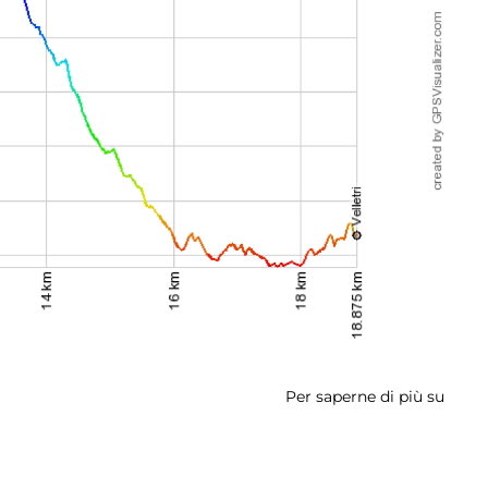
Per saperne di più su
Tapp
2:
Alba
Lazia