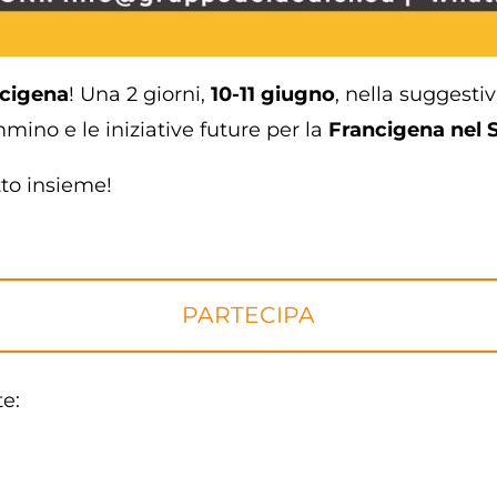
ncigena
! Una 2 giorni,
10-11 giugno
, nella suggesti
mino e le iniziative future per la
Francigena nel S
tto insieme!
PARTECIPA
e: