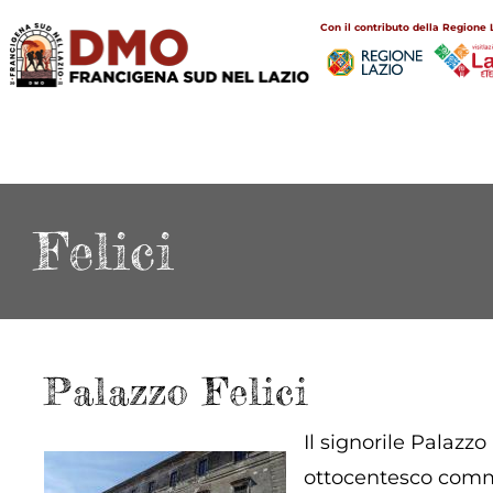
Salta
Main
Con il contributo della Regione 
al
navigation
contenuto
principale
Felici
Palazzo Felici
Il signorile Palazzo
ottocentesco commis