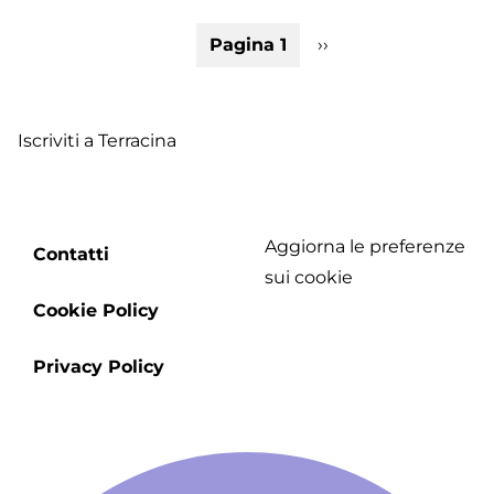
T
Paginazione
Pagina 1
Pagina
››
M
successiva
Iscriviti a Terracina
Aggiorna le preferenze
Footer
Contatti
sui cookie
menu
Cookie Policy
Privacy Policy