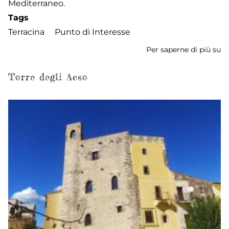
Mediterraneo.
Tags
Terracina
Punto di Interesse
Per saperne di più su
Te
R
Torre degli Acso