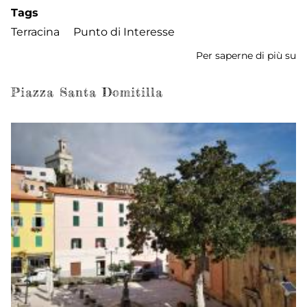
Tags
Terracina
Punto di Interesse
Per saperne di più su
Po
Na
Piazza Santa Domitilla