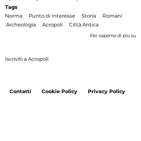
Tags
Norma
Punto di Interesse
Storia
Romani
Archeologia
Acropoli
Città Antica
Per saperne di più su
P
Ar
de
Iscriviti a Acropoli
Ci
di
N
Footer
Contatti
Cookie Policy
Privacy Policy
menu
Aggiorna le preferenze sui cookie