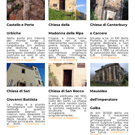
Castello e Porte
Chiesa della
Chiesa di Canterbury
Urbiche
Madonna della Ripa
e Carcere
Nella parte più interna
Chiesa a croce latina
Situata a ca. m 100 dalla
del monte sorge il
edificata nel IX sec.,
Portella, la chiesa era in
Castello di origine
interamente realizzata in
origine dedicata a San
longobarda (VII secolo)
pietra locale, in cui è
Tommaso Becket o di
che domina tutta la
ancora visibile, nella
Canterbury, fondata tra il
parte bassa. L'intero
lunetta esterna
1200 e il 1300. La struttura
complesso sarebbe stato
sull'ingresso originario
fu valorizzata dal vescovo
costruito sui resti di una
poi chiuso, l'immagine
G.B. Comparini nel…
fortezza o di un…
della Madonna che…
Continua a leggere
Continua a leggere
Continua a leggere
Chiesa di San
Chiesa di San Rocco
Mausoleo
Chiesa edificata nel 1100,
quando ebbe inizio il
Giovanni Battista
dell'Imperatore
culto dei Santi. La chiesa
è ad unica navata corta,
La chiesa è a pianta
con altare, coro e sul lato
rettangolare con navata
Galba
la piccola sagrestia. La
centrale e quattro
struttura, che si
cappelle laterali, su
sviluppava
Al km 110.500 della via
ciascun lato, disposte in
originariamente…
Appia è il mausoleo
successione. Al termine
Continua a leggere
attribuito per anni
della navata centrale è
all'imperatore romano
l'altare principale, datato
Servio Sulpicio Galba, ma
al XVIII…
Continua a
de rinvenimento di una
leggere
fistula di piombo ha
permesso di attribuire a
Sex Julius…
Continua a
leggere