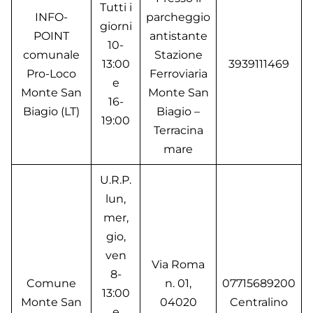
Tutti i
INFO-
parcheggio
giorni
POINT
antistante
10-
comunale
Stazione
13:00
3939111469
Pro-Loco
Ferroviaria
e
Monte San
Monte San
16-
Biagio (LT)
Biagio –
19:00
Terracina
mare
U.R.P.
lun,
mer,
gio,
ven
Via Roma
8-
Comune
n. 01,
07715689200
13:00
Monte San
04020
Centralino
e