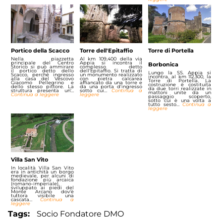
Portico della Scacco
Torre dell'Epitaffio
Torre di Portella
Nella piazzetta
Al km 109,400 della via
principale del Centro
Appia si incontra il
Borbonica
Storico si può ammirare
complesso detto
il portico detto dello
dell'Epitaffio. Si tratta di
Lungo la SS. Appia si
Scacco, perché ingresso
un monumento realizzato
incontra, al km 112.300, la
alla casa del Vescovo
con pietra calcarea
Torre di Portella. La
Giacomo Pellegrino e
affiancato da una torre e
costruzione è costituita
dello stesso pittore. La
da una porta d'ingresso
da due torri realizzate in
struttura presenta un'…
sotto cui…
Continua a
mattoni unite da un
Continua a leggere
leggere
passaggio scoperto,
sotto cui è una volta a
tutto sesto…
Continua a
leggere
Villa San Vito
In località Villa San Vito
era in antichità un borgo
medievale, per alcuni di
fondazione più arcaica
(romano-imperiale),
sviluppato ai piedi del
Monte Arcano dov'è
tuttora visibile una
cascata…
Continua a
leggere
Tags
Socio Fondatore DMO