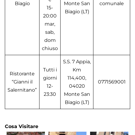
Biagio
Monte San
comunale
15-
Biagio (LT)
20:00
mar,
sab,
dom
chiuso
S.S. 7 Appia,
Tutti i
Km
Ristorante
giorni
114,400,
“Gianni il
0771569001
12-
04020
Salernitano”
23:30
Monte San
Biagio (LT)
Cosa Visitare