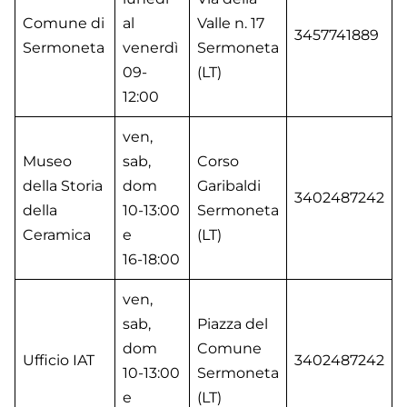
Comune di
al
Valle n. 17
3457741889
Sermoneta
venerdì
Sermoneta
09-
(LT)
12:00
ven,
Museo
sab,
Corso
della Storia
dom
Garibaldi
3402487242
della
10-13:00
Sermoneta
Ceramica
e
(LT)
16-18:00
ven,
sab,
Piazza del
dom
Comune
Ufficio IAT
3402487242
10-13:00
Sermoneta
e
(LT)