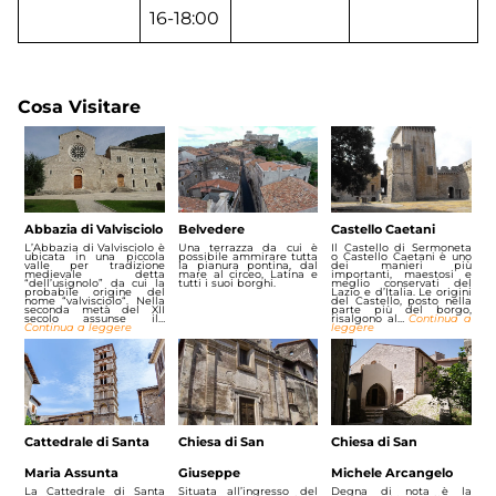
16-18:00
Cosa Visitare
Abbazia di Valvisciolo
Belvedere
Castello Caetani
L’Abbazia di Valvisciolo è
Una terrazza da cui è
Il Castello di Sermoneta
ubicata in una piccola
possibile ammirare tutta
o Castello Caetani è uno
valle per tradizione
la pianura pontina, dal
dei manieri più
medievale detta
mare al circeo, Latina e
importanti, maestosi e
“dell’usignolo” da cui la
tutti i suoi borghi.
meglio conservati del
probabile origine del
Lazio e d’Italia. Le origini
nome “valvisciolo“. Nella
del Castello, posto nella
seconda metà del XII
parte più del borgo,
secolo assunse il…
risalgono al…
Continua a
Continua a leggere
leggere
Cattedrale di Santa
Chiesa di San
Chiesa di San
Maria Assunta
Giuseppe
Michele Arcangelo
La Cattedrale di Santa
Situata all’ingresso del
Degna di nota è la