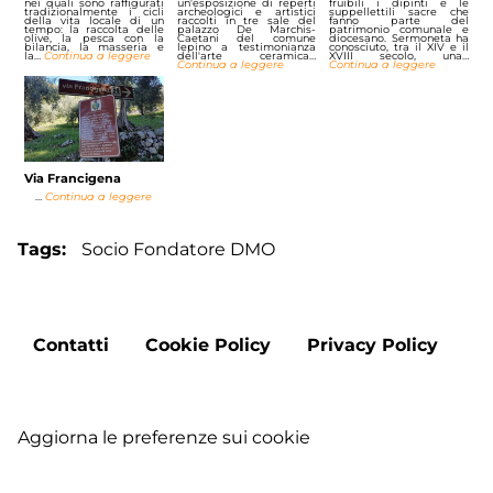
nei quali sono raffigurati
un'esposizione di reperti
fruibili i dipinti e le
tradizionalmente i cicli
archeologici e artistici
suppellettili sacre che
della vita locale di un
raccolti in tre sale del
fanno parte del
tempo: la raccolta delle
palazzo De Marchis-
patrimonio comunale e
olive, la pesca con la
Caetani del comune
diocesano. Sermoneta ha
bilancia, la masseria e
lepino a testimonianza
conosciuto, tra il XIV e il
la…
Continua a leggere
dell'arte ceramica…
XVIII secolo, una…
Continua a leggere
Continua a leggere
Via Francigena
…
Continua a leggere
Tags
Socio Fondatore DMO
Footer
Contatti
Cookie Policy
Privacy Policy
menu
Aggiorna le preferenze sui cookie