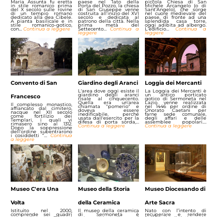
Maria Assunta fu eretta
paese nel lato della
piccola Chiesa di San
in stile romanico prima
Porta del Pozzo, la chiesa
Michele Arcangelo (o di
del X secolo sulle rovine
di San Giuseppe venne
Sant’Angelo), che sorge
di un tempio romano
costruita all’inizio del XVI
nel cuore medievale del
dedicato alla dea Cibele.
secolo e dedicata al
paese, di fronte ad una
A pianta basilicale e in
patrono della città. Nella
splendida casa torre,
stile romanico-gotico,
prima metà del
oggi adibita ad albergo.
con…
Continua a leggere
Settecento…
Continua a
L’edificio…
Continua a
leggere
leggere
Convento di San
Giardino degli Aranci
Loggia dei Mercanti
L'area dove oggi esiste il
La Loggia dei Mercanti è
giardino degli aranci
un antico porticato
Francesco
risale al cinquecento.
gotico di Sermoneta nel
Quella era un'area
Lazio. venne realizzata
Il complesso monastico,
chiamata "pomerio" e
nel 1446 per ordine di
affiancato dal cimitero,
doveva essere
Onorato Caetani per
nacque nel XII secolo
inedificabile, perché
farne sede comunale,
come fortilizio dei
usata dall'esercito per la
degli affari e delle
Templari, i quali vi
difesa di porta sorda,…
assemblee popolari.…
rimasero sino al 1312.
Continua a leggere
Continua a leggere
Dopo la soppressione
dell’ordine subentrarono
i cosiddetti “…
Continua
a leggere
Museo C'era Una
Museo della Storia
Museo Diocesando di
Volta
della Ceramica
Arte Sacra
Istituito nel 2000,
Il museo della ceramica
Nato con l’intento di
comprende sei quadri
di Sermoneta è
recuperare e rendere