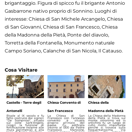
brigantaggio. Figura di spicco fu il brigante Antonio
Gasbarrone nativo proprio di Sonnino. Luoghi di
interesse: Chiesa di San Michele Arcangelo, Chiesa
di San Giovanni, Chiesa di San Francesco, Chiesa
della Madonna della Pietà, Ponte del diavolo,
Torretta della Fontanella, Monumento naturale
Campo Soriano, Calanche di San Nicola, Il Catauso.
Cosa Visitare
Castello - Torre degli
Chiesa Convento di
Chiesa della
Antonelli
San Francesco
Madonna della Pietà
Risale al IX secolo e fu
La Chiesa di San
La Chiesa della Madonna
fatto costruire dai signori
Francesco con l'annesso
della Pietà si trova sul
"De Sompnino", situato
convento è situata
monte omonimo ed in
sul colle Sant’Angelo,
proprio all'inizio del
antichità fu un luogo di
ricoprì la funzione di
paese. Fu edificata
culto molto importante
fortificazione insieme alle
intorno al 1300 da Padre
perchè si trovava sulla
mura perimetrali e alla
Francesco Manicone,
frequentatissima Via