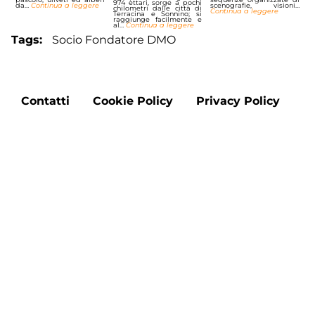
974 ettari, sorge a pochi
da…
Continua a leggere
scenografie, visioni…
chilometri dalle città di
Continua a leggere
Terracina e Sonnino; si
raggiunge facilmente e
al…
Continua a leggere
Tags
Socio Fondatore DMO
Footer
Contatti
Cookie Policy
Privacy Policy
menu
Aggiorna le preferenze sui cookie