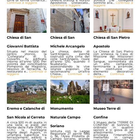
torre di forma cilindrica…
celebre oratore e Nunzio
Volosca che collegava
Continua a leggere
Apostolico. Distaccato…
Sonnino alla…
Continua a
Continua a leggere
leggere
Chiesa di San
Chiesa di San
Chiesa di San Pietro
Giovanni Battista
Michele Arcangelo
Apostolo
Situata nel mezzo del
La chiesa, detta di
La Chiesa di San Pietro
centro storico, la
Sant'Angelo, perchè
con annessa la Casa di
"Collegiata" di S.
costruita sulla cima del
Missione dei Missionari
Giovanni, fu edificata
colle Sant'Angelo, risale
del Preziosissimo
intorno all'anno 1200. Per
all'anno 1210, quando il
Sangue, sormontata da
volontà del concittadino
feudatario,
un alto campanile,
Pomponio de Magistris,
assecondando le vive
terminante a piramide,
Vescovo di Terracina, fu
istanze popolari, che
che costituisce un
restaurata e…
Continua a
reclamavano un'altra
elemento decorativo
leggere
Chiesa…
Continua a
della…
Continua a
leggere
leggere
Eremo e Calanche di
Monumento
Museo Terre di
San Nicola al Cerreto
Naturale Campo
Confine
A circa 500 m di quota in
Il Museo delle "TERRE DI
una Valle ai piedi del
CONFINE" di Sonnino è
Soriano
Monte delle Fate (1090 m
ordinato in quattro
s.l.m.) la montagna
sezioni e si giova di un
Istituita con la Legge
regina degli Ausoni, in
allestimento che
Regionale 27 aprile 1985
un'ampia superficie tra
privilegia l'interattività
n. 56, l'Area Protetta di
terrazzamenti adibiti a
mettendo in campo
Campo Soriano, grande
pascolo, uliveti ed alberi
sequenze organizzate di