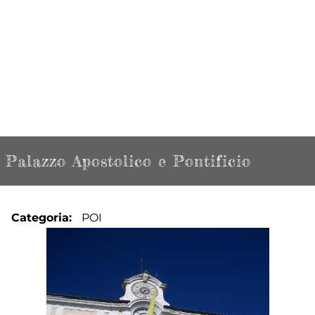
Palazzo Apostolico e Pontificio
Categoria
POI