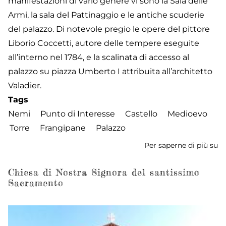
manifestazioni di vario genere vi sono la Sala delle
Armi, la sala del Pattinaggio e le antiche scuderie
del palazzo. Di notevole pregio le opere del pittore
Liborio Coccetti, autore delle tempere eseguite
all’interno nel 1784, e la scalinata di accesso al
palazzo su piazza Umberto I attribuita all’architetto
Valadier.
Tags
Nemi
Punto di Interesse
Castello
Medioevo
Torre
Frangipane
Palazzo
Per saperne di più su
Pa
Ru
Chiesa di Nostra Signora del santissimo
Sacramento