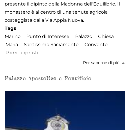
presente il dipinto della Madonna dell'Equilibrio. Il
monastero è al centro di una tenuta agricola
costeggiata dalla Via Appia Nuova.
Tags
Marino
Punto di Interesse
Palazzo
Chiesa
Maria
Santissimo Sacramento
Convento
Padri Trappisti
Per saperne di più su
Ch
di
No
Palazzo Apostolico e Pontificio
Si
de
sa
S